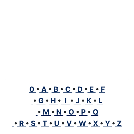
0
•
A
•
B
•
C
•
D
•
E
•
F
•
G
•
H
•
I
•
J
•
K
•
L
•
M
•
N
•
O
•
P
•
Q
•
R
•
S
•
T
•
U
•
V
•
W
•
X
•
Y
•
Z