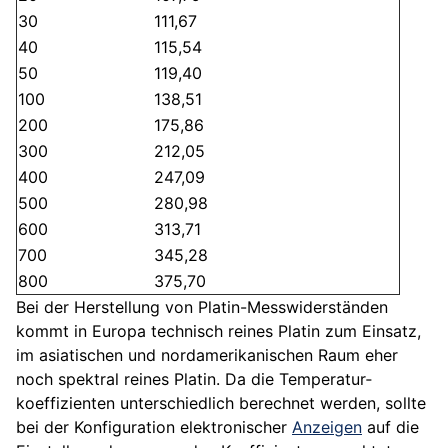
30
111,67
40
115,54
50
119,40
100
138,51
200
175,86
300
212,05
400
247,09
500
280,98
600
313,71
700
345,28
800
375,70
Bei der Herstellung von Platin-Messwiderständen
kommt in Europa technisch reines Platin zum Einsatz,
im asiatischen und nordamerikanischen Raum eher
noch spektral reines Platin. Da die Temperatur­
koeffizienten unterschiedlich berechnet werden, sollte
bei der Konfiguration elektronischer
Anzeigen
auf die