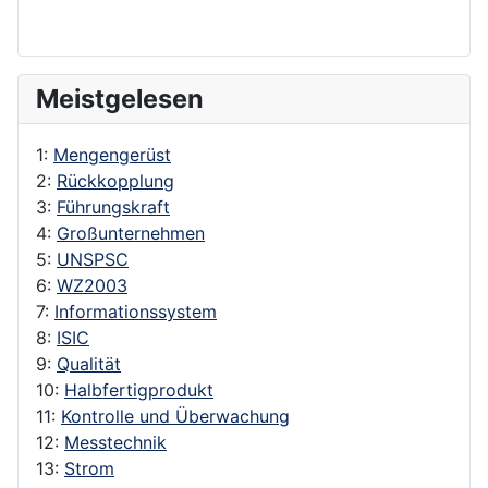
Meistgelesen
1:
Mengengerüst
2:
Rückkopplung
3:
Führungskraft
4:
Großunternehmen
5:
UNSPSC
6:
WZ2003
7:
Informationssystem
8:
ISIC
9:
Qualität
10:
Halbfertigprodukt
11:
Kontrolle und Überwachung
12:
Messtechnik
13:
Strom