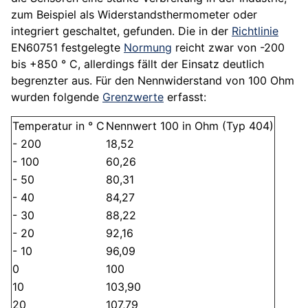
zum Beispiel als Widerstands­thermometer oder
integriert geschaltet, gefunden. Die in der
Richtlinie
EN60751 festgelegte
Normung
reicht zwar von -200
bis +850 ° C, allerdings fällt der Einsatz deutlich
begrenzter aus. Für den Nennwiderstand von 100 Ohm
wurden folgende
Grenzwerte
erfasst:
Temperatur in ° C
Nennwert 100 in Ohm (Typ 404)
- 200
18,52
- 100
60,26
- 50
80,31
- 40
84,27
- 30
88,22
- 20
92,16
- 10
96,09
0
100
10
103,90
20
107,79