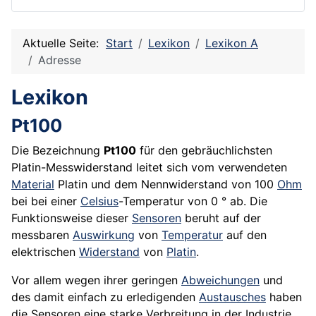
Aktuelle Seite:
Start
Lexikon
Lexikon A
Adresse
Lexikon
Pt100
Die Bezeichnung
Pt100
für den gebräuchlichsten
Platin-Messwiderstand leitet sich vom verwendeten
Material
Platin und dem Nennwiderstand von 100
Ohm
bei bei einer
Celsius
-Temperatur von 0 ° ab. Die
Funktionsweise dieser
Sensoren
beruht auf der
messbaren
Auswirkung
von
Temperatur
auf den
elektrischen
Widerstand
von
Platin
.
Vor allem wegen ihrer geringen
Abweichungen
und
des damit einfach zu erledigenden
Austausches
haben
die Sensoren eine starke Verbreitung in der Industrie,