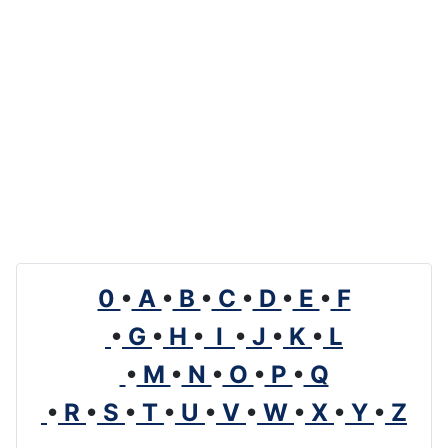
0
•
A
•
B
•
C
•
D
•
E
•
F
•
G
•
H
•
I
•
J
•
K
•
L
•
M
•
N
•
O
•
P
•
Q
•
R
•
S
•
T
•
U
•
V
•
W
•
X
•
Y
•
Z