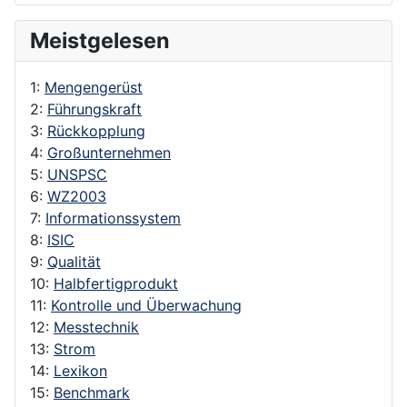
Meistgelesen
1:
Mengengerüst
2:
Führungskraft
3:
Rückkopplung
4:
Großunternehmen
5:
UNSPSC
6:
WZ2003
7:
Informationssystem
8:
ISIC
9:
Qualität
10:
Halbfertigprodukt
11:
Kontrolle und Überwachung
12:
Messtechnik
13:
Strom
14:
Lexikon
15:
Benchmark