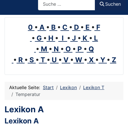
Suchen
0
•
A
•
B
•
C
•
D
•
E
•
F
•
G
•
H
•
I
•
J
•
K
•
L
•
M
•
N
•
O
•
P
•
Q
•
R
•
S
•
T
•
U
•
V
•
W
•
X
•
Y
•
Z
Aktuelle Seite:
Start
Lexikon
Lexikon T
Temperatur
Lexikon A
Lexikon A