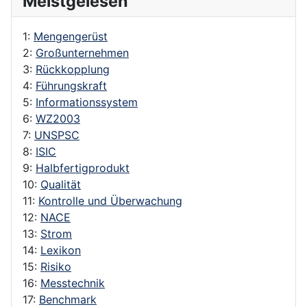
Meistgelesen
1:
Mengengerüst
2:
Großunternehmen
3:
Rückkopplung
4:
Führungskraft
5:
Informationssystem
6:
WZ2003
7:
UNSPSC
8:
ISIC
9:
Halbfertigprodukt
10:
Qualität
11:
Kontrolle und Überwachung
12:
NACE
13:
Strom
14:
Lexikon
15:
Risiko
16:
Messtechnik
17:
Benchmark