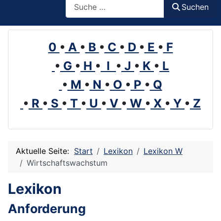
Suchen
0
•
A
•
B
•
C
•
D
•
E
•
F
•
G
•
H
•
I
•
J
•
K
•
L
•
M
•
N
•
O
•
P
•
Q
•
R
•
S
•
T
•
U
•
V
•
W
•
X
•
Y
•
Z
Aktuelle Seite:
Start
Lexikon
Lexikon W
Wirtschaftswachstum
Lexikon
Anforderung