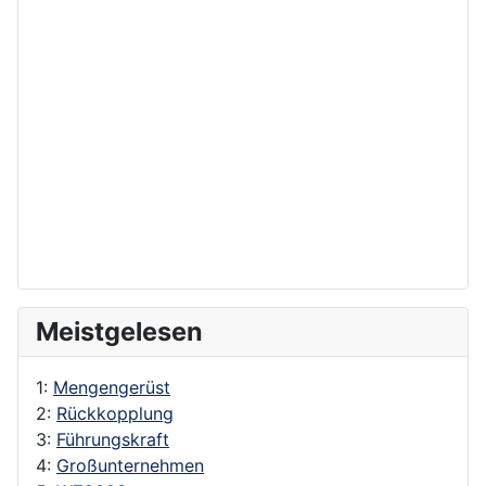
Meistgelesen
1:
Mengengerüst
2:
Rückkopplung
3:
Führungskraft
4:
Großunternehmen