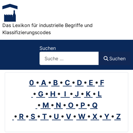
Das Lexikon für industrielle Begriffe und
Klassifizierungscodes
Suchen
Suchen
0
•
A
•
B
•
C
•
D
•
E
•
F
•
G
•
H
•
I
•
J
•
K
•
L
•
M
•
N
•
O
•
P
•
Q
•
R
•
S
•
T
•
U
•
V
•
W
•
X
•
Y
•
Z