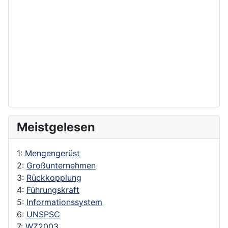
Meistgelesen
1:
Mengengerüst
2:
Großunternehmen
3:
Rückkopplung
4:
Führungskraft
5:
Informationssystem
6:
UNSPSC
7:
WZ2003