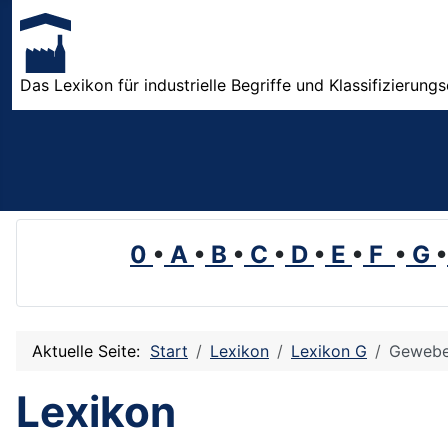
Das Lexikon für industrielle Begriffe und Klassifizierung
0
•
A
•
B
•
C
•
D
•
E
•
F
•
G
•
Aktuelle Seite:
Start
Lexikon
Lexikon G
Geweb
Lexikon