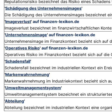
Reputationsrisiko bezeichnet das Risiko eines Schadens f
'
Schädigung des Unternehmensimages
'
Die Schädigung des Unternehmensimages bezeichnet eine
'
Imageverlust
'
auf finanzen-lexikon.de
Imageverlust bezeichnet im finanzwirtschaftlichen Kontex
'
Unternehmensimage
'
auf finanzen-lexikon.de
Unternehmensimage im Finanzkontext bezieht sich auf 
'
Operatives Risiko
'
auf finanzen-lexikon.de
Operatives Risiko im Finanzkontext bezieht sich auf die 
'
Schadensfall
'
Schadensfall bezeichnet im industriellen Kontext ein Ere
'
Markenwahrnehmung
'
Markenwahrnehmung im Industriekontext bezieht sich auf 
'
Umweltmanagementsystem
'
Umweltmanagementsystem bezeichnet ein strukturiertes S
'
Abteilung
'
Abteilung bezeichnet im industriellen Kontext eine organi