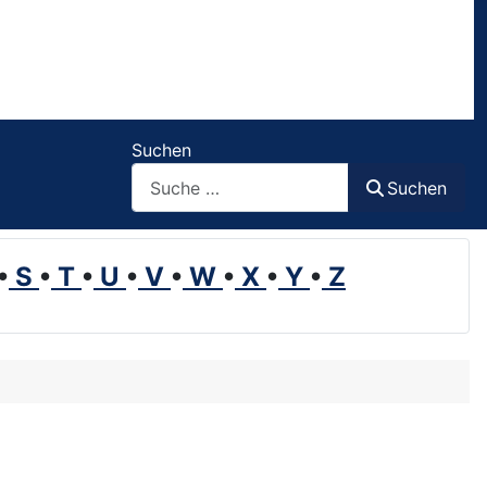
Suchen
Suchen
•
S
•
T
•
U
•
V
•
W
•
X
•
Y
•
Z