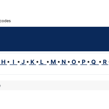
scodes
H
•
I
•
J
•
K
•
L
•
M
•
N
•
O
•
P
•
Q
•
R
e