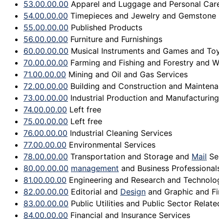
53.00.00.00
Apparel and Luggage and Personal Car
54.00.00.00
Timepieces and Jewelry and Gemstone 
55.00.00.00
Published Products
56.00.00.00
Furniture and Furnishings
60.00.00.00
Musical Instruments and Games and Toy
70.00.00.00
Farming and Fishing and Forestry and Wi
71.00.00.00
Mining and Oil and Gas Services
72.00.00.00
Building and Construction and Maintena
73.00.00.00
Industrial Production and Manufacturing
74.00.00.00
Left free
75.00.00.00
Left free
76.00.00.00
Industrial Cleaning Services
77.00.00.00
Environmental Services
78.00.00.00
Transportation and Storage and
Mail
Se
80.00.00.00
management
and Business Professionals
81.00.00.00
Engineering and Research and Technolo
82.00.00.00
Editorial and
Design
and Graphic and Fi
83.00.00.00
Public Utilities and Public Sector Relate
84.00.00.00
Financial and Insurance Services