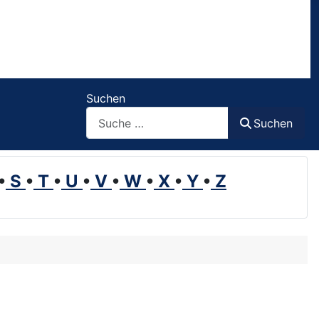
Suchen
Suchen
•
S
•
T
•
U
•
V
•
W
•
X
•
Y
•
Z