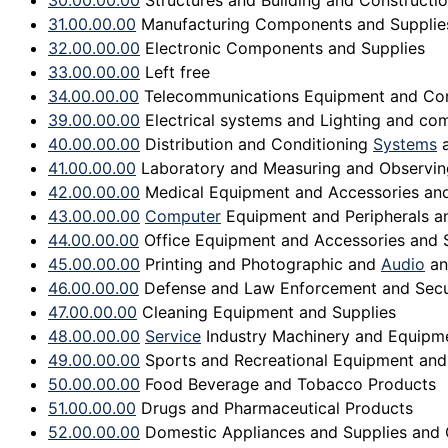
30.00.00.00
Structures and Building and Construct
31.00.00.00
Manufacturing Components and Supplie
32.00.00.00
Electronic Components and Supplies
33.00.00.00
Left free
34.00.00.00
Telecommunications Equipment and Com
39.00.00.00
Electrical systems and Lighting and co
40.00.00.00
Distribution and Conditioning
Systems
a
41.00.00.00
Laboratory and Measuring and Observin
42.00.00.00
Medical Equipment and Accessories and
43.00.00.00
Computer
Equipment and Peripherals a
44.00.00.00
Office Equipment and Accessories and 
45.00.00.00
Printing and Photographic and
Audio
an
46.00.00.00
Defense and Law Enforcement and Secur
47.00.00.00
Cleaning Equipment and Supplies
48.00.00.00
Service
Industry Machinery and Equipme
49.00.00.00
Sports and Recreational Equipment and
50.00.00.00
Food Beverage and Tobacco Products
51.00.00.00
Drugs and Pharmaceutical Products
52.00.00.00
Domestic Appliances and Supplies and 