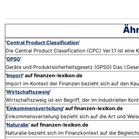
Ähn
'
Central Product Classification
'
Die Central Product Classification (CPC) Ver.1.1 ist eine 
'
GPSG
'
Geräte und Produktsicherheitsgesetz (GPSG) Das \'Geset
'
Import
' auf finanzen-lexikon.de
Import im Kontext der Finanzen bezieht sich auf den Kau
'
Wirtschaftszweig
'
Wirtschaftszweig ist ein Begriff, der im industriellen Ko
'
Einkommensverteilung
' auf finanzen-lexikon.de
Einkommensverteilung bezieht sich auf die Art und Weise
'
Naturalie
' auf finanzen-lexikon.de
Naturalie bezieht sich im Finanzkontext auf die Begleichu