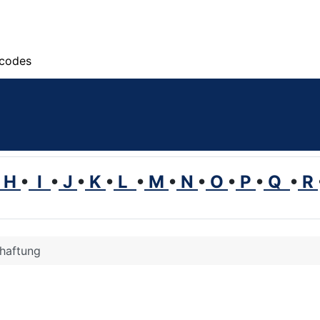
scodes
H
•
I
•
J
•
K
•
L
•
M
•
N
•
O
•
P
•
Q
•
R
haftung