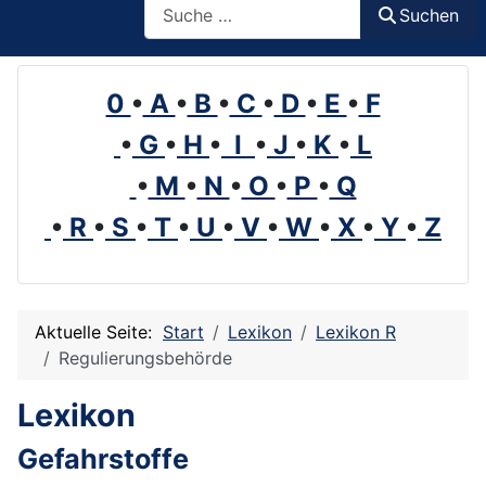
Suchen
0
•
A
•
B
•
C
•
D
•
E
•
F
•
G
•
H
•
I
•
J
•
K
•
L
•
M
•
N
•
O
•
P
•
Q
•
R
•
S
•
T
•
U
•
V
•
W
•
X
•
Y
•
Z
Aktuelle Seite:
Start
Lexikon
Lexikon R
Regulierungsbehörde
Lexikon
Gefahrstoffe