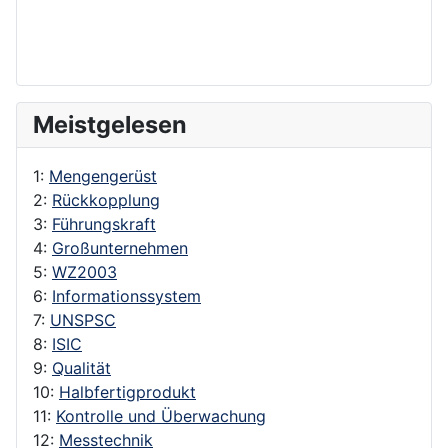
Meistgelesen
1:
Mengengerüst
2:
Rückkopplung
3:
Führungskraft
4:
Großunternehmen
5:
WZ2003
6:
Informationssystem
7:
UNSPSC
8:
ISIC
9:
Qualität
10:
Halbfertigprodukt
11:
Kontrolle und Überwachung
12:
Messtechnik