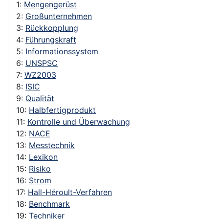
1:
Mengengerüst
2:
Großunternehmen
3:
Rückkopplung
4:
Führungskraft
5:
Informationssystem
6:
UNSPSC
7:
WZ2003
8:
ISIC
9:
Qualität
10:
Halbfertigprodukt
11:
Kontrolle und Überwachung
12:
NACE
13:
Messtechnik
14:
Lexikon
15:
Risiko
16:
Strom
17:
Hall-Héroult-Verfahren
18:
Benchmark
19:
Techniker