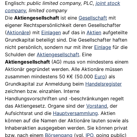
Englisch:
public limited company, PLC,
joint stock
company
, limited company
Die
Aktiengesellschaft
ist eine
Gesellschaft
mit
eigener Rechtspersönlichkeit deren Gesellschafter
(
Aktionäre
) mit
Einlagen
auf das in
Aktien
aufgeteilte
Grundkapital beteiligt sind. Die Gesellschafter haften
nicht persönlich, sondern nur mit ihrer
Einlage
für die
Schulden der
Aktiengesellschaft
. Eine
Aktiengesellschaft
(AG) muss von mindestens einem
Aktionär gegründet werden. Alle Aktionäre müssen
zusammen mindestens 50 K€ (50.000
Euro
) als
Grundkapital zur Anmeldung beim
Handelsregister
zeichnen bzw. einzahlen. Interne
Handlungsvorschriften und -beschränkungen regelt
das Aktiengesetz. Organe sind der
Vorstand
, der
Aufsichtsrat und die
Hauptversammlung
. Aktien
können auf die Namen der Aktionäre lauten sowie als
Inhaberaktien ausgegeben werden. Sie können privat
bzw. nach einem
Börsengang
(vgl.
IPO
, going public)