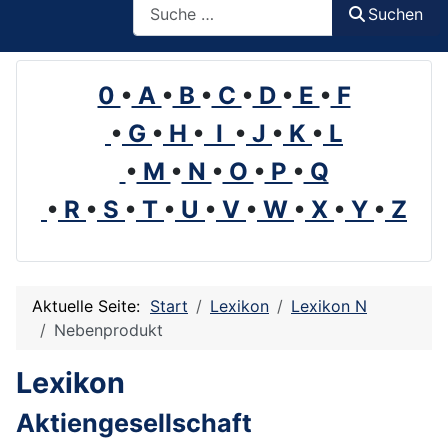
Suchen
0
•
A
•
B
•
C
•
D
•
E
•
F
•
G
•
H
•
I
•
J
•
K
•
L
•
M
•
N
•
O
•
P
•
Q
•
R
•
S
•
T
•
U
•
V
•
W
•
X
•
Y
•
Z
Aktuelle Seite:
Start
Lexikon
Lexikon N
Nebenprodukt
Lexikon
Aktiengesellschaft