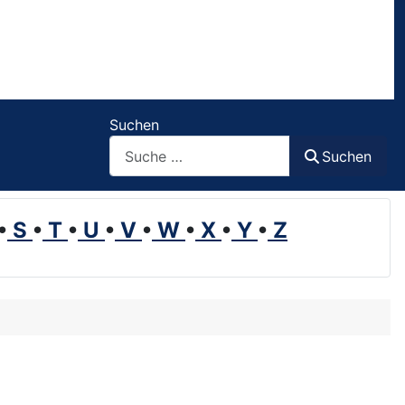
Suchen
Suchen
•
S
•
T
•
U
•
V
•
W
•
X
•
Y
•
Z