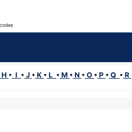
scodes
H
•
I
•
J
•
K
•
L
•
M
•
N
•
O
•
P
•
Q
•
R