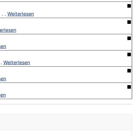
■
 . .
Weiterlesen
■
erlesen
■
sen
■
 .
Weiterlesen
■
sen
■
sen