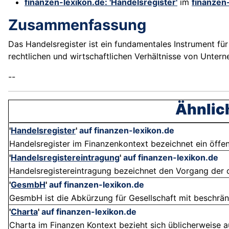
finanzen-lexikon.de: 'Handelsregister'
im
finanzen
Zusammenfassung
Das Handelsregister ist ein fundamentales Instrument für 
rechtlichen und wirtschaftlichen Verhältnisse von Untern
--
Ähnlic
'
Handelsregister
'
auf finanzen-lexikon.de
Handelsregister im Finanzenkontext bezeichnet ein öffentl
'
Handelsregistereintragung
'
auf finanzen-lexikon.de
Handelsregistereintragung bezeichnet den Vorgang der of
'
GesmbH
'
auf finanzen-lexikon.de
GesmbH ist die Abkürzung für Gesellschaft mit beschränk
'
Charta
'
auf finanzen-lexikon.de
Charta im Finanzen Kontext bezieht sich üblicherweise au