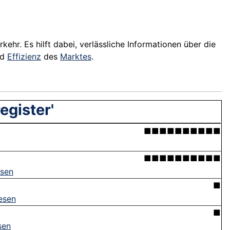
ehr. Es hilft dabei, verlässliche Informationen über die
nd
Effizienz
des
Marktes
.
egister'
■■■■■■■■■■
■■■■■■■■■■
esen
■
esen
■
sen