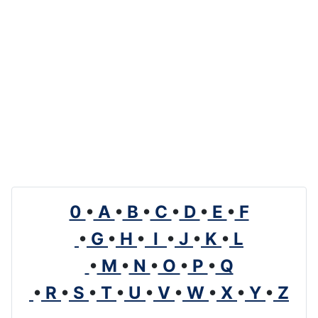
0
•
A
•
B
•
C
•
D
•
E
•
F
•
G
•
H
•
I
•
J
•
K
•
L
•
M
•
N
•
O
•
P
•
Q
•
R
•
S
•
T
•
U
•
V
•
W
•
X
•
Y
•
Z