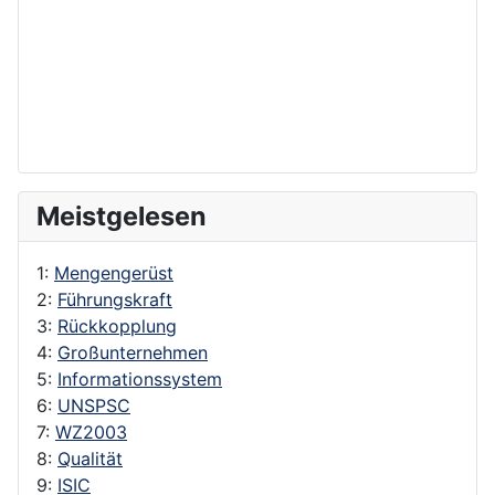
Meistgelesen
1:
Mengengerüst
2:
Führungskraft
3:
Rückkopplung
4:
Großunternehmen
5:
Informationssystem
6:
UNSPSC
7:
WZ2003
8:
Qualität
9:
ISIC