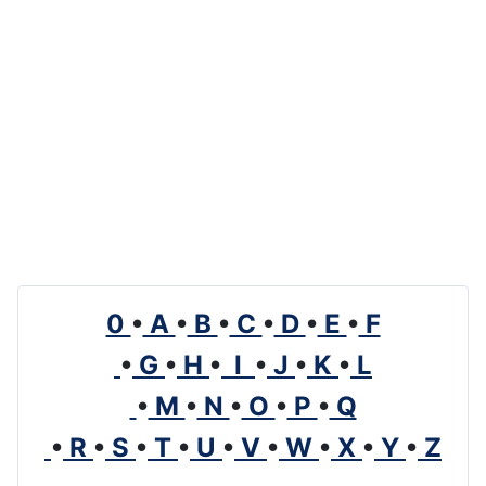
0
•
A
•
B
•
C
•
D
•
E
•
F
•
G
•
H
•
I
•
J
•
K
•
L
•
M
•
N
•
O
•
P
•
Q
•
R
•
S
•
T
•
U
•
V
•
W
•
X
•
Y
•
Z