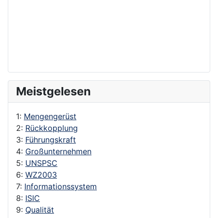
Meistgelesen
1:
Mengengerüst
2:
Rückkopplung
3:
Führungskraft
4:
Großunternehmen
5:
UNSPSC
6:
WZ2003
7:
Informationssystem
8:
ISIC
9:
Qualität