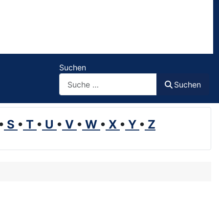
Suchen
Suchen
•
S
•
T
•
U
•
V
•
W
•
X
•
Y
•
Z