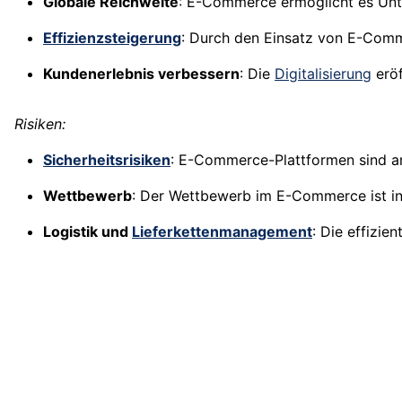
Globale Reichweite
: E-Commerce ermöglicht es Unte
Effizienzsteigerung
: Durch den Einsatz von E-Comm
Kundenerlebnis verbessern
: Die
Digitalisierung
eröf
Risiken:
Sicherheitsrisiken
: E-Commerce-Plattformen sind an
Wettbewerb
: Der Wettbewerb im E-Commerce ist int
Logistik und
Lieferkettenmanagement
: Die effizie