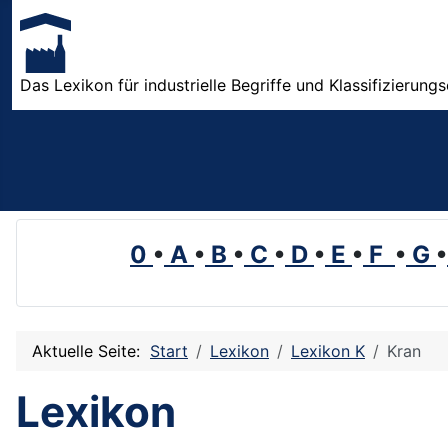
Das Lexikon für industrielle Begriffe und Klassifizierung
0
•
A
•
B
•
C
•
D
•
E
•
F
•
G
•
Aktuelle Seite:
Start
Lexikon
Lexikon K
Kran
Lexikon