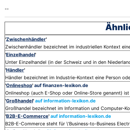
--
Ähnli
'
Zwischenhändler
'
Zwischenhändler bezeichnet im industriellen Kontext eine
'
Einzelhandel
'
Unter Einzelhandel (in der Schweiz und in den Niederlan
'
Händler
'
Händler bezeichnet im Industrie-Kontext eine Person ode
'
Onlineshop
'
auf finanzen-lexikon.de
Onlineshop (auch E-Shop oder Online-Store genannt) ist
'
Großhandel
'
auf information-lexikon.de
Großhandel bezeichnet im Information und Computer-Kon
'
B2B-E-Commerce
'
auf information-lexikon.de
B2B-E-Commerce steht für \'Business-to-Business Electro