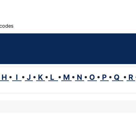
scodes
H
•
I
•
J
•
K
•
L
•
M
•
N
•
O
•
P
•
Q
•
R