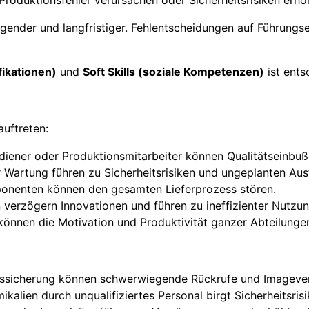
 Produktionsfehler verursachen oder Sicherheitsrisiken erhö
gender und langfristiger. Fehlentscheidungen auf Führung
fikationen)
und
Soft Skills (soziale Kompetenzen)
ist ents
auftreten:
diener oder Produktionsmitarbeiter können Qualitätseinbuß
r Wartung führen zu Sicherheitsrisiken und ungeplanten Ausf
ponenten können den gesamten Lieferprozess stören.
 verzögern Innovationen und führen zu ineffizienter Nutzu
 können die Motivation und Produktivität ganzer Abteilunge
ätssicherung können schwerwiegende Rückrufe und Imagever
kalien durch unqualifiziertes Personal birgt Sicherheitsrisi