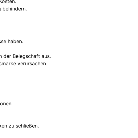
Kosten.
g behindern.
sse haben.
n der Belegschaft aus.
nsmarke verursachen.
ionen.
ken zu schließen.