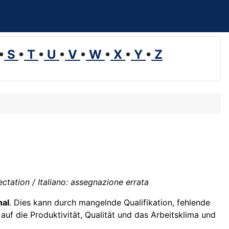
•
S
•
T
•
U
•
V
•
W
•
X
•
Y
•
Z
ctation / Italiano: assegnazione errata
nal
. Dies kann durch mangelnde Qualifikation, fehlende
f die Produktivität, Qualität und das Arbeitsklima und