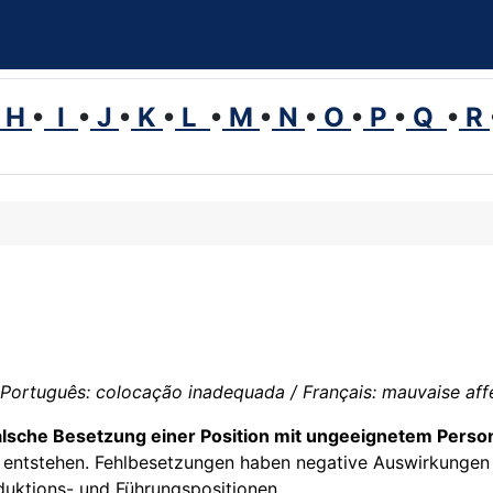
H
•
I
•
J
•
K
•
L
•
M
•
N
•
O
•
P
•
Q
•
R
 Português: colocação inadequada / Français: mauvaise affe
alsche Besetzung einer Position mit ungeeignetem Perso
ntstehen. Fehlbesetzungen haben negative Auswirkungen au
duktions- und Führungspositionen.