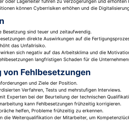
er oder Lagerleiter führen zu Verzögerungen und erhöhten 
sitionen können Cyberrisiken erhöhen und die Digitalisierun
n
te Besetzung sind teuer und zeitaufwendig.
lbesetzungen direkte Auswirkungen auf die Fertigungsproze
höht das Unfallrisiko.
wirken sich negativ auf das Arbeitsklima und die Motivatio
Fehlbesetzungen langfristigen Schaden für die Unternehme
 von Fehlbesetzungen
Anforderungen und Ziele der Position.
rdisierten Verfahren, Tests und mehrstufigen Interviews.
it Experten bei der Beurteilung der technischen Qualifikat
Einarbeitung kann Fehlbesetzungen frühzeitig korrigieren.
räche helfen, Probleme frühzeitig zu erkennen.
n in die Weiterqualifikation der Mitarbeiter, um Kompetenzlüc