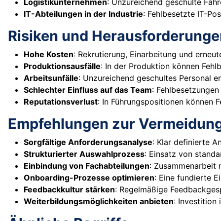
Logistikunternehmen
: Unzureichend geschulte Fahr
IT-Abteilungen in der Industrie
: Fehlbesetzte IT-Po
Risiken und Herausforderunge
Hohe Kosten
: Rekrutierung, Einarbeitung und erneu
Produktionsausfälle
: In der Produktion können Feh
Arbeitsunfälle
: Unzureichend geschultes Personal er
Schlechter Einfluss auf das Team
: Fehlbesetzungen 
Reputationsverlust
: In Führungspositionen können 
Empfehlungen zur Vermeidung
Sorgfältige Anforderungsanalyse
: Klar definierte 
Strukturierter Auswahlprozess
: Einsatz von standa
Einbindung von Fachabteilungen
: Zusammenarbeit m
Onboarding-Prozesse optimieren
: Eine fundierte 
Feedbackkultur stärken
: Regelmäßige Feedbackgesp
Weiterbildungsmöglichkeiten anbieten
: Investitio