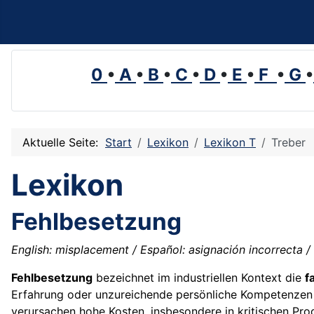
0
•
A
•
B
•
C
•
D
•
E
•
F
•
G
•
Aktuelle Seite:
Start
Lexikon
Lexikon T
Treber
Lexikon
Fehlbesetzung
English: misplacement / Español: asignación incorrecta /
Fehlbesetzung
bezeichnet im industriellen Kontext die
f
Erfahrung oder unzureichende persönliche Kompetenzen e
verursachen hohe Kosten, insbesondere in kritischen Pro