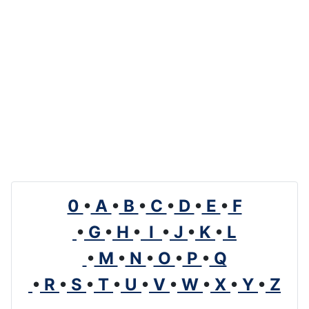
0
•
A
•
B
•
C
•
D
•
E
•
F
•
G
•
H
•
I
•
J
•
K
•
L
•
M
•
N
•
O
•
P
•
Q
•
R
•
S
•
T
•
U
•
V
•
W
•
X
•
Y
•
Z