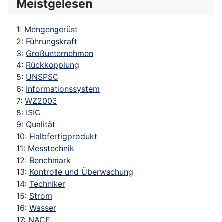
Meistgelesen
1:
Mengengerüst
2:
Führungskraft
3:
Großunternehmen
4:
Rückkopplung
5:
UNSPSC
6:
Informationssystem
7:
WZ2003
8:
ISIC
9:
Qualität
10:
Halbfertigprodukt
11:
Messtechnik
12:
Benchmark
13:
Kontrolle und Überwachung
14:
Techniker
15:
Strom
16:
Wasser
17:
NACE