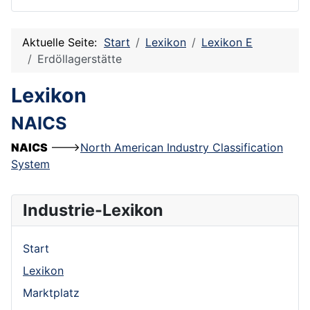
Aktuelle Seite:
Start
Lexikon
Lexikon E
Erdöllagerstätte
Lexikon
NAICS
NAICS
--->
North American Industry Classification
System
Industrie-Lexikon
Start
Lexikon
Marktplatz