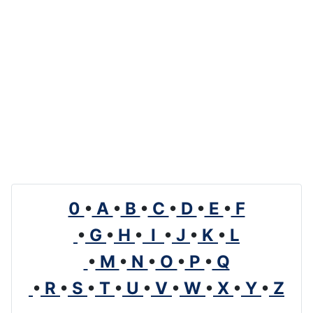
0
•
A
•
B
•
C
•
D
•
E
•
F
•
G
•
H
•
I
•
J
•
K
•
L
•
M
•
N
•
O
•
P
•
Q
•
R
•
S
•
T
•
U
•
V
•
W
•
X
•
Y
•
Z