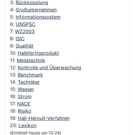
3:
Rückkopplung
4:
Großunternehmen
5:
Informationssystem
6:
UNSPSC
7:
WZ2003
8:
ISIC
9:
Qualität
10:
Halbfertigprodukt
11:
Messtechnik
12:
Kontrolle und Überwachung
13:
Benchmark
14:
Techniker
15:
Wasser
16:
Strom
17:
NACE
18:
Risiko
19:
Hall-Héroult-Verfahren
20:
Lexikon
(Ermittelt heute um 10:24)