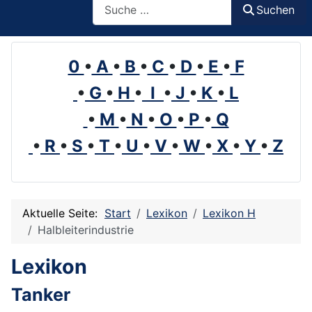
Suchen
0
•
A
•
B
•
C
•
D
•
E
•
F
•
G
•
H
•
I
•
J
•
K
•
L
•
M
•
N
•
O
•
P
•
Q
•
R
•
S
•
T
•
U
•
V
•
W
•
X
•
Y
•
Z
Aktuelle Seite:
Start
Lexikon
Lexikon H
Halbleiterindustrie
Lexikon
Tanker