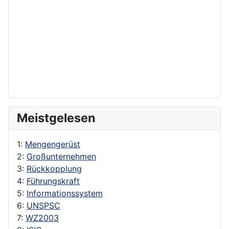
Meistgelesen
1:
Mengengerüst
2:
Großunternehmen
3:
Rückkopplung
4:
Führungskraft
5:
Informationssystem
6:
UNSPSC
7:
WZ2003