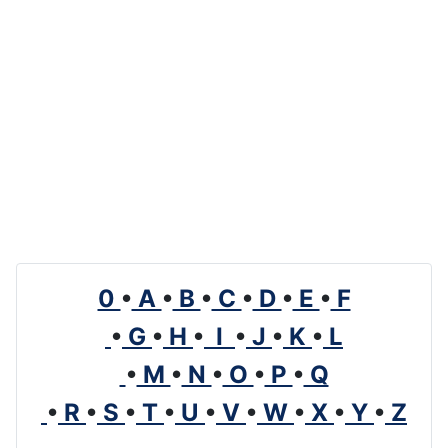
0
•
A
•
B
•
C
•
D
•
E
•
F
•
G
•
H
•
I
•
J
•
K
•
L
•
M
•
N
•
O
•
P
•
Q
•
R
•
S
•
T
•
U
•
V
•
W
•
X
•
Y
•
Z