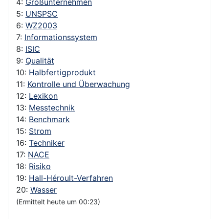
4:
Großunternehmen
5:
UNSPSC
6:
WZ2003
7:
Informationssystem
8:
ISIC
9:
Qualität
10:
Halbfertigprodukt
11:
Kontrolle und Überwachung
12:
Lexikon
13:
Messtechnik
14:
Benchmark
15:
Strom
16:
Techniker
17:
NACE
18:
Risiko
19:
Hall-Héroult-Verfahren
20:
Wasser
(Ermittelt heute um 00:23)