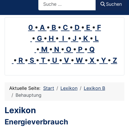
Suchen
0
•
A
•
B
•
C
•
D
•
E
•
F
•
G
•
H
•
I
•
J
•
K
•
L
•
M
•
N
•
O
•
P
•
Q
•
R
•
S
•
T
•
U
•
V
•
W
•
X
•
Y
•
Z
Aktuelle Seite:
Start
Lexikon
Lexikon B
Behauptung
Lexikon
Energieverbrauch