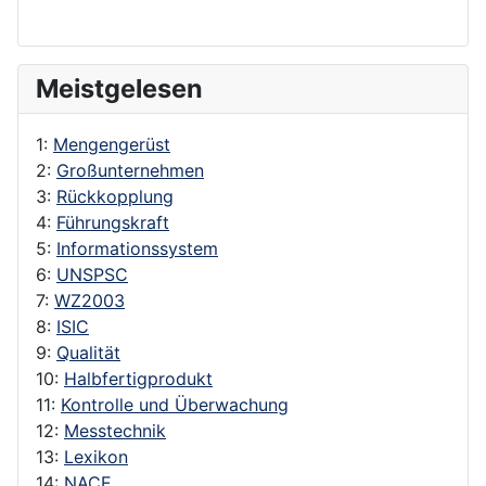
Meistgelesen
1:
Mengengerüst
2:
Großunternehmen
3:
Rückkopplung
4:
Führungskraft
5:
Informationssystem
6:
UNSPSC
7:
WZ2003
8:
ISIC
9:
Qualität
10:
Halbfertigprodukt
11:
Kontrolle und Überwachung
12:
Messtechnik
13:
Lexikon
14:
NACE