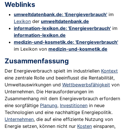
Weblinks
umweltdatenbank.de: 'Energieverbrauch'
im
Lexikon
der
umweltdatenbank.de
information-lexikon.de: 'Energieverbrauch'
im
information-lexikon.de
medizin-und-kosmetik.de: 'Energieverbrauch'
im Lexikon von
medizin-und-kosmetik.de
Zusammenfassung
Der Energieverbrauch spielt im industriellen
Kontext
eine zentrale Rolle und beeinflusst die Rentabilität,
Umweltauswirkungen und
Wettbewerbsfähigkeit
von
Unternehmen. Die Herausforderungen im
Zusammenhang mit dem Energieverbrauch erfordern
eine sorgfältige
Planung
,
Investitionen
in neue
Technologien und eine nachhaltige Energiepolitik.
Unternehmen
, die auf eine effiziente Nutzung von
Energie setzen, können nicht nur
Kosten
einsparen,