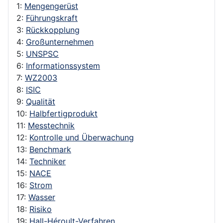
1:
Mengengerüst
2:
Führungskraft
3:
Rückkopplung
4:
Großunternehmen
5:
UNSPSC
6:
Informationssystem
7:
WZ2003
8:
ISIC
9:
Qualität
10:
Halbfertigprodukt
11:
Messtechnik
12:
Kontrolle und Überwachung
13:
Benchmark
14:
Techniker
15:
NACE
16:
Strom
17:
Wasser
18:
Risiko
19:
Hall-Héroult-Verfahren