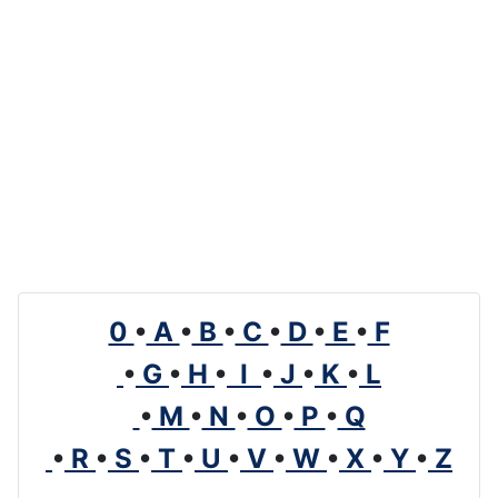
0
•
A
•
B
•
C
•
D
•
E
•
F
•
G
•
H
•
I
•
J
•
K
•
L
•
M
•
N
•
O
•
P
•
Q
•
R
•
S
•
T
•
U
•
V
•
W
•
X
•
Y
•
Z