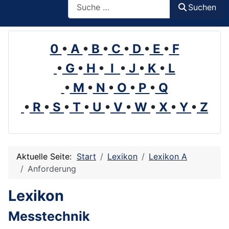
Suchen
0
•
A
•
B
•
C
•
D
•
E
•
F
•
G
•
H
•
I
•
J
•
K
•
L
•
M
•
N
•
O
•
P
•
Q
•
R
•
S
•
T
•
U
•
V
•
W
•
X
•
Y
•
Z
Aktuelle Seite:
Start
Lexikon
Lexikon A
Anforderung
Lexikon
Messtechnik