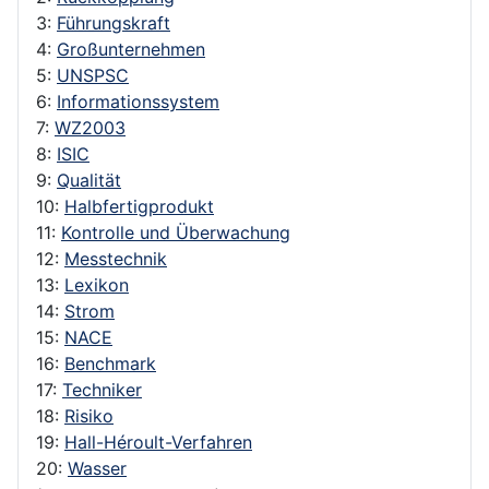
3:
Führungskraft
4:
Großunternehmen
5:
UNSPSC
6:
Informationssystem
7:
WZ2003
8:
ISIC
9:
Qualität
10:
Halbfertigprodukt
11:
Kontrolle und Überwachung
12:
Messtechnik
13:
Lexikon
14:
Strom
15:
NACE
16:
Benchmark
17:
Techniker
18:
Risiko
19:
Hall-Héroult-Verfahren
20:
Wasser