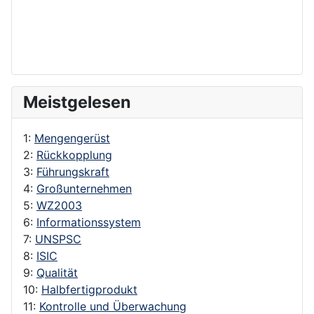
Meistgelesen
1:
Mengengerüst
2:
Rückkopplung
3:
Führungskraft
4:
Großunternehmen
5:
WZ2003
6:
Informationssystem
7:
UNSPSC
8:
ISIC
9:
Qualität
10:
Halbfertigprodukt
11:
Kontrolle und Überwachung