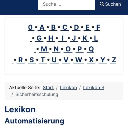
Suchen
0
•
A
•
B
•
C
•
D
•
E
•
F
•
G
•
H
•
I
•
J
•
K
•
L
•
M
•
N
•
O
•
P
•
Q
•
R
•
S
•
T
•
U
•
V
•
W
•
X
•
Y
•
Z
Aktuelle Seite:
Start
Lexikon
Lexikon S
Sicherheitsschulung
Lexikon
Automatisierung