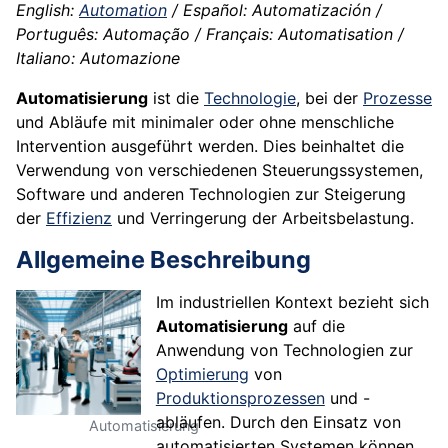
English:
Automation
/ Español: Automatización /
Português: Automação / Français: Automatisation /
Italiano: Automazione
Automatisierung
ist die
Technologie
, bei der
Prozesse
und Abläufe mit minimaler oder ohne menschliche
Intervention ausgeführt werden. Dies beinhaltet die
Verwendung von verschiedenen Steuerungssystemen,
Software und anderen Technologien zur Steigerung
der
Effizienz
und Verringerung der Arbeitsbelastung.
Allgemeine Beschreibung
Im industriellen Kontext bezieht sich
Automatisierung
auf die
Anwendung von Technologien zur
Optimierung
von
Produktionsprozessen
und -
abläufen. Durch den Einsatz von
Automatisierung
automatisierten Systemen können