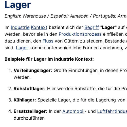
Lager
English: Warehouse / Español: Almacén / Português: Arma
Im
Industrie
Kontext
bezieht sich der
Begriff
"Lager"
auf 
werden, bevor sie in den
Produktionsprozess
einfließen 
dazu dienen, den
Fluss
von Gütern zu steuern, Bestände 
sind.
Lager
können unterschiedliche Formen annehmen, vo
Beispiele für Lager im Industrie Kontext:
Verteilungslager:
Große Einrichtungen, in denen Pro
werden.
Rohstofflager:
Hier werden Rohstoffe, die für die Pr
Kühllager:
Spezielle Lager, die für die Lagerung vo
Ersatzteillager:
In der
Automobil
- und
Luftfahrtindus
durchzuführen.