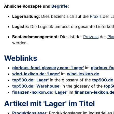
Ähnliche Konzepte und
Begriffe
:
Lagerhaltung:
Dies bezieht sich auf die
Praxis
der L
Logistik:
Die Logistik umfasst die gesamte Lieferkett
Bestandsmanagement:
Dies ist der
Prozess
der
Pla
werden.
Weblinks
glorious-food-glossary.com: 'Lager'
im
glorious-f
wind-lexikon.de: 'Lager'
im
wind-lexikon.de
top500.de: 'Lager'
in the glossary of the
top500.de
top500.de: 'Warehouse'
in the glossary of the
top5
finanzen-lexikon.de: 'Lager'
im
finanzen-lexikon.d
Artikel mit 'Lager' im Titel
Produktionslager
: Produktionslager im industriellen