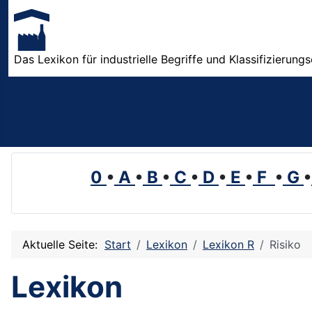
Das Lexikon für industrielle Begriffe und Klassifizierung
0
•
A
•
B
•
C
•
D
•
E
•
F
•
G
•
Aktuelle Seite:
Start
Lexikon
Lexikon R
Risiko
Lexikon