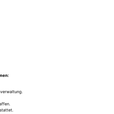
rmen:
verwaltung.
affen.
tattet.