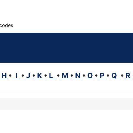
scodes
H
•
I
•
J
•
K
•
L
•
M
•
N
•
O
•
P
•
Q
•
R