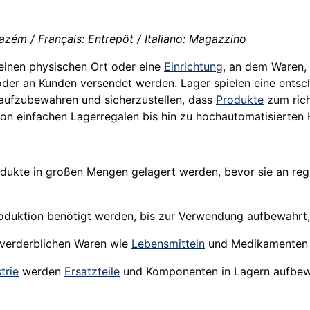
zém / Français: Entrepôt / Italiano: Magazzino
einen physischen Ort oder eine
Einrichtung
, an dem Waren,
oder an Kunden versendet werden. Lager spielen eine entsch
aufzubewahren und sicherzustellen, dass
Produkte
zum rich
n einfachen Lagerregalen bis hin zu hochautomatisierten 
dukte in großen Mengen gelagert werden, bevor sie an regi
oduktion benötigt werden, bis zur Verwendung aufbewahrt, z
n verderblichen Waren wie
Lebensmitteln
und Medikamenten b
trie
werden
Ersatzteile
und Komponenten in Lagern aufbe