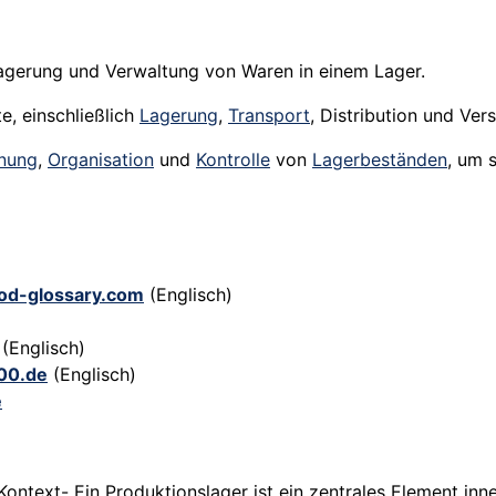
agerung und Verwaltung von Waren in einem Lager.
e, einschließlich
Lagerung
,
Transport
, Distribution und Ver
nung
,
Organisation
und
Kontrolle
von
Lagerbeständen
, um s
ood-glossary.com
(Englisch)
(Englisch)
00.de
(Englisch)
e
 Kontext- Ein Produktionslager ist ein zentrales Element in