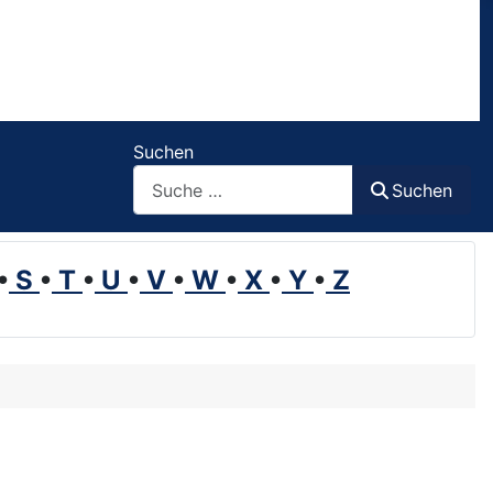
Suchen
Suchen
•
S
•
T
•
U
•
V
•
W
•
X
•
Y
•
Z