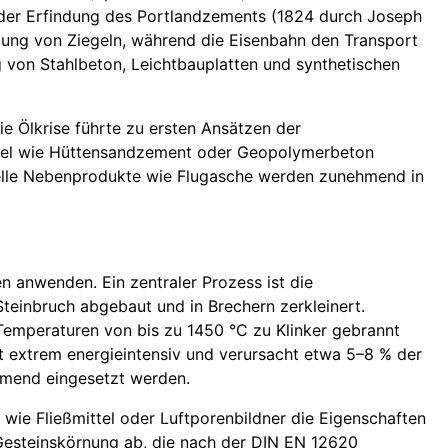
it der Erfindung des Portlandzements (1824 durch Joseph
gung von Ziegeln, während die Eisenbahn den Transport
g von Stahlbeton, Leichtbauplatten und synthetischen
e Ölkrise führte zu ersten Ansätzen der
ttel wie Hüttensandzement oder Geopolymerbeton
trielle Nebenprodukte wie Flugasche werden zunehmend in
n anwenden. Ein zentraler Prozess ist die
teinbruch abgebaut und in Brechern zerkleinert.
emperaturen von bis zu 1450 °C zu Klinker gebrannt
st extrem energieintensiv und verursacht etwa 5–8 % der
hmend eingesetzt werden.
wie Fließmittel oder Luftporenbildner die Eigenschaften
Gesteinskörnung ab, die nach der DIN EN 12620