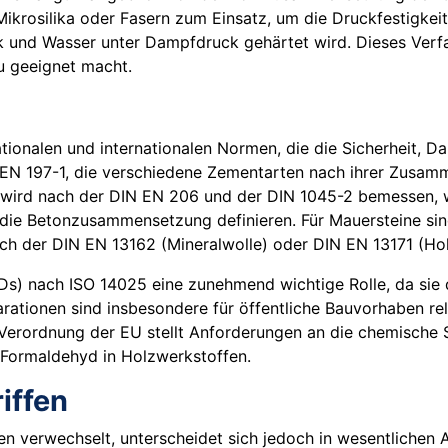
ikrosilika oder Fasern zum Einsatz, um die Druckfestigkeit
alk und Wasser unter Dampfdruck gehärtet wird. Dieses Ver
u geeignet macht.
ationalen und internationalen Normen, die die Sicherheit, D
 EN 197-1, die verschiedene Zementarten nach ihrer Zusamm
wird nach der DIN EN 206 und der DIN 1045-2 bemessen, wo
 die Betonzusammensetzung definieren. Für Mauersteine sin
 der DIN EN 13162 (Mineralwolle) oder DIN EN 13171 (Hol
Ds) nach ISO 14025 eine zunehmend wichtige Rolle, da sie
tionen sind insbesondere für öffentliche Bauvorhaben rele
Verordnung der EU stellt Anforderungen an die chemische S
e Formaldehyd in Holzwerkstoffen.
iffen
en verwechselt, unterscheidet sich jedoch in wesentlichen