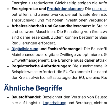
Energien zu reduzieren. Gleichzeitig steigen die A
Energiepreise und
Produktionskosten
:
Die
energiei
betroffen sind Zementwerke, die auf fossile Brennst
anspruchsvoll und mit hohen Investitionen verbunden
Arbeitssicherheit und Gesundheitsschutz:
In Stein
und schwere Maschinen. Die Einhaltung von Grenzwe
sind daher essenziell. Zudem können bestimmte Baus
Regulierungen erfordert.
Digitalisierung
und Fachkräftemangel:
Die Baustoffi
Maintenance oder digitale Zwillinge zu optimieren. G
Umweltmanagement. Die Branche muss daher attrakt
Regulatorische Anforderungen:
Die zunehmende Kom
Beispielsweise erfordert die EU-Taxonomie für nach
der Kreislaufwirtschaftsstrategie der EU, die eine R
Ähnliche Begriffe
Baustoffhandel:
Bezeichnet den Vertrieb von Bausto
hier auf Logistik,
Lagerhaltung
und Beratung, nicht au