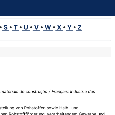
•
S
•
T
•
U
•
V
•
W
•
X
•
Y
•
Z
 materiais de construção / Français: Industrie des
tstellung von Rohstoffen sowie Halb- und
ischen Rohstoffförderung, verarbeitendem Gewerbe und