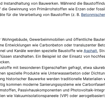
d Instandhaltung von Bauwerken. Während die Baustoffindustr
f die Gewinnung von Primärrohstoffen wie Erzen oder fossil
räte für die Verarbeitung von Baustoffen (z. B.
Betonmischer
 für Wohngebäude, Gewerbeimmobilien und öffentliche Bauten
 Entwicklungen wie Carbonbeton oder transluzenter Beton
nnel und Kanäle werden spezielle Baustoffe wie
Asphalt
, St
üssen standhalten. Ein Beispiel ist der Einsatz von hochf
ecken.
ustoffe mit besonderen Eigenschaften gefragt, etwa säureb
n spezielle Produkte wie Unterwasserbeton oder Dichtu
ung historischer Bauwerke werden traditionelle Materialien
zeitig kommen moderne Sanierungssysteme wie Carbonfaserl
toffen, Passivhauskomponenten und Photovoltaik-Integra
alien wie Vakuumisolationspaneele (VIP) oder aerogelbasie