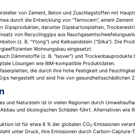
rsteller von Zement, Beton und Zuschlagstoffen mit Haupts
twa durch die Entwicklung von "Ternocem", einem Zement mi
 von Gipsprodukten, darunter Gipskartonplatten, Trockenest
Einsatz von Recyclinggips aus Rauchgasentschwefelungsanl
nbeton (z. B. "Ytong") und Kalksandstein ("Silka"). Die P
rgieeffizienten Wohnungsbau eingesetzt.
auch Dämmstoffe (z. B. "Isover") und Trockenbauprodukte he
igitale Lösungen wie BIM-kompatible Produktdaten.
faserplatten, die durch ihre hohe Festigkeit und Feuchtigk
Gips hergestellt und sind frei von gesundheitsschädlichen 
n
s und Naturstein ist in vielen Regionen durch Umweltaufl
em Abbau und ökologischen Schäden führt. Alternativen wie 
tion ist für etwa 8 % der globalen CO₂-Emissionen veran
steht unter Druck, ihre Emissionen durch Carbon-Capture-T