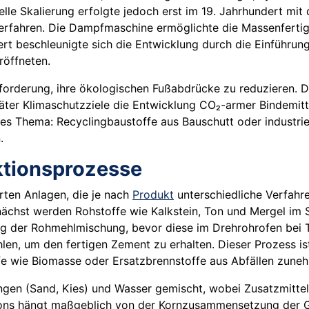
elle Skalierung erfolgte jedoch erst im 19. Jahrhundert m
verfahren. Die Dampfmaschine ermöglichte die Massenferti
rt beschleunigte sich die Entwicklung durch die Einführun
röffneten.
forderung, ihre ökologischen Fußabdrücke zu reduzieren. Di
äter Klimaschutzziele die Entwicklung CO₂-armer Bindemi
trales Thema: Recyclingbaustoffe aus Bauschutt oder indus
.
ktionsprozesse
erten Anlagen, die je nach
Produkt
unterschiedliche Verfahre
nächst werden Rohstoffe wie Kalkstein, Ton und Mergel im S
g der Rohmehlmischung, bevor diese im Drehrohrofen bei T
hlen, um den fertigen Zement zu erhalten. Dieser Prozess i
fe wie Biomasse oder Ersatzbrennstoffe aus Abfällen zune
gen (Sand, Kies) und Wasser gemischt, wobei Zusatzmittel 
Betons hängt maßgeblich von der Kornzusammensetzung der 