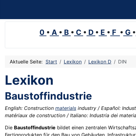
0
•
A
•
B
•
C
•
D
•
E
•
F
•
G
•
Aktuelle Seite:
Start
Lexikon
Lexikon D
DIN
Lexikon
Baustoffindustrie
English: Construction
materials
industry / Español: Indust
matériaux de construction / Italiano: Industria dei materi
Die
Baustoffindustrie
bildet einen zentralen Wirtschafts
Fertigprodukten für den Bau von Gebäuden, Infrastruktu