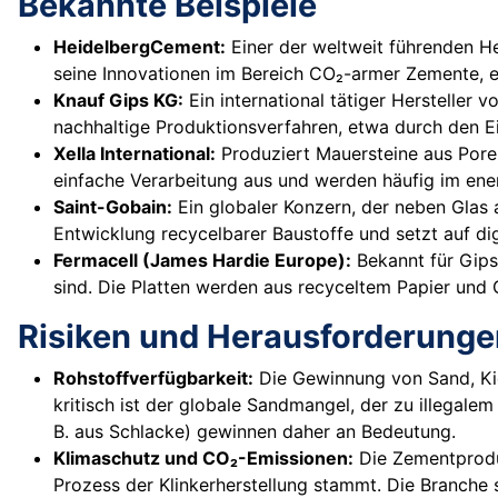
Bekannte Beispiele
HeidelbergCement:
Einer der weltweit führenden He
seine Innovationen im Bereich CO₂-armer Zemente, e
Knauf Gips KG:
Ein international tätiger Hersteller
nachhaltige Produktionsverfahren, etwa durch den 
Xella International:
Produziert Mauersteine aus Pore
einfache Verarbeitung aus und werden häufig im ene
Saint-Gobain:
Ein globaler Konzern, der neben Glas 
Entwicklung recycelbarer Baustoffe und setzt auf d
Fermacell (James Hardie Europe):
Bekannt für Gips
sind. Die Platten werden aus recyceltem Papier und 
Risiken und Herausforderunge
Rohstoffverfügbarkeit:
Die Gewinnung von Sand, Kie
kritisch ist der globale Sandmangel, der zu illegal
B. aus Schlacke) gewinnen daher an Bedeutung.
Klimaschutz und CO₂-Emissionen:
Die Zementproduk
Prozess der Klinkerherstellung stammt. Die Branche 