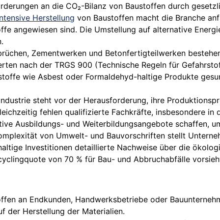
nforderungen an die CO₂-Bilanz von Baustoffen durch geset
ntensive Herstellung
von Baustoffen macht die Branche anf
offe angewiesen sind. Die Umstellung auf alternative Energ
.
brüchen, Zementwerken und Betonfertigteilwerken bestehen 
rten nach der TRGS 900 (Technische Regeln für Gefahrsto
toffe wie Asbest oder Formaldehyd-haltige Produkte gesun
ndustrie steht vor der Herausforderung, ihre Produktionspr
leichzeitig fehlen qualifizierte Fachkräfte, insbesondere i
ive Ausbildungs- und Weiterbildungsangebote schaffen, 
plexität von Umwelt- und Bauvorschriften stellt Unterne
haltige Investitionen detaillierte Nachweise über die öko
ecyclingquote von 70 % für Bau- und Abbruchabfälle vorsieh
ffen an Endkunden, Handwerksbetriebe oder Bauunternehmen
f der Herstellung der Materialien.