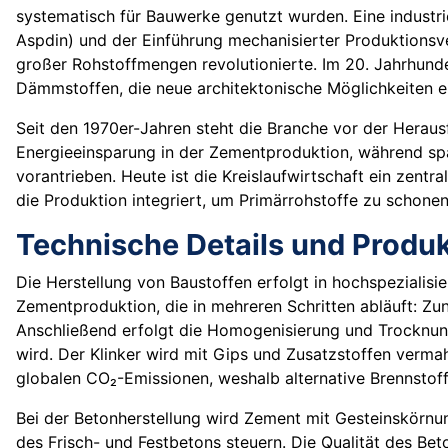
systematisch für Bauwerke genutzt wurden. Eine industri
Aspdin) und der Einführung mechanisierter Produktions
großer Rohstoffmengen revolutionierte. Im 20. Jahrhunde
Dämmstoffen, die neue architektonische Möglichkeiten e
Seit den 1970er-Jahren steht die Branche vor der Heraus
Energieeinsparung in der Zementproduktion, während sp
vorantrieben. Heute ist die Kreislaufwirtschaft ein zen
die Produktion integriert, um Primärrohstoffe zu schonen
Technische Details und Produ
Die Herstellung von Baustoffen erfolgt in hochspezialisi
Zementproduktion, die in mehreren Schritten abläuft: Zu
Anschließend erfolgt die Homogenisierung und Trocknun
wird. Der Klinker wird mit Gips und Zusatzstoffen verma
globalen CO₂-Emissionen, weshalb alternative Brennstof
Bei der Betonherstellung wird Zement mit Gesteinskörnun
des Frisch- und Festbetons steuern. Die Qualität des 