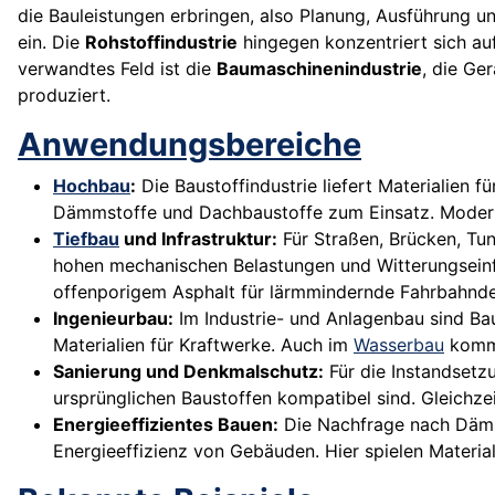
die Bauleistungen erbringen, also Planung, Ausführung un
ein. Die
Rohstoffindustrie
hingegen konzentriert sich au
verwandtes Feld ist die
Baumaschinenindustrie
, die Ge
produziert.
Anwendungsbereiche
Hochbau
:
Die Baustoffindustrie liefert Materialien
Dämmstoffe und Dachbaustoffe zum Einsatz. Moderne
Tiefbau
und Infrastruktur:
Für Straßen, Brücken, Tu
hohen mechanischen Belastungen und Witterungseinfl
offenporigem Asphalt für lärmmindernde Fahrbahnd
Ingenieurbau:
Im Industrie- und Anlagenbau sind Ba
Materialien für Kraftwerke. Auch im
Wasserbau
komme
Sanierung und Denkmalschutz:
Für die Instandsetz
ursprünglichen Baustoffen kompatibel sind. Gleich
Energieeffizientes Bauen:
Die Nachfrage nach Dämms
Energieeffizienz von Gebäuden. Hier spielen Materi