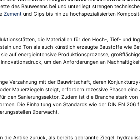
ette des Bauwesens bei und unterliegt strengen technisch
ie
Zement
und Gips bis hin zu hochspezialisierten Komposi
ktionsstätten, die Materialien für den Hoch-, Tief- und Ing
rstein und Ton als auch künstlich erzeugte Baustoffe wie B
da sie auf energieintensive Produktionsprozesse, großfläch
en Innovationsdruck, um den Anforderungen an Nachhaltigkei
 enge Verzahnung mit der Bauwirtschaft, deren Konjunkturzy
der Mauerziegeln steigt, erfordern rezessive Phasen eine
für den Sanierungssektor. Zudem ist die Branche stark von
rmen. Die Einhaltung von Standards wie der DIN EN 206 f
ierungsstellen überwacht.
n die Antike zurück, als bereits gebrannte Ziegel, hydraul