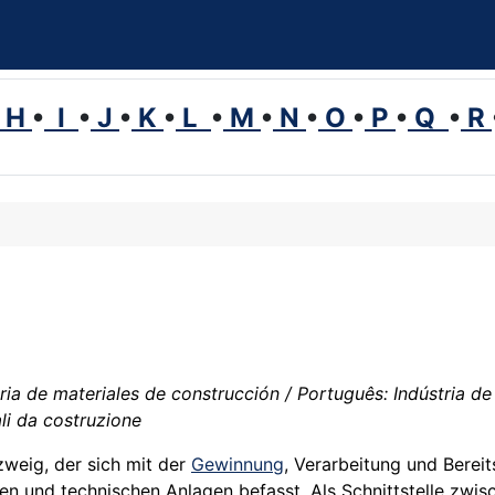
H
•
I
•
J
•
K
•
L
•
M
•
N
•
O
•
P
•
Q
•
R
ria de materiales de construcción / Português: Indústria de
ali da costruzione
zweig, der sich mit der
Gewinnung
, Verarbeitung und Berei
ren und technischen Anlagen befasst. Als Schnittstelle zw