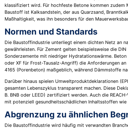
klassifiziert wird. Für hochfeste Betone kommen zudem M
Baustoff ist Kalksandstein, der aus Quarzsand, Branntk
Maßhaltigkeit, was ihn besonders für den Mauerwerksba
Normen und Standards
Die Baustoffindustrie unterliegt einem dichten Netz an n
gewährleisten. Für Zement gelten beispielsweise die DIN
Sonderzemente mit niedriger Hydratationswärme. Beton 
oder XF für Frost-Tausalz-Angriff) die Anforderungen an
4165 (Porenbeton) maßgeblich, während Dämmstoffe nach
Darüber hinaus spielen Umweltproduktdeklarationen (EP
gesamten Lebenszyklus transparent machen. Diese Deklara
B. BNB oder LEED) zertifiziert werden. Auch die REACH-
mit potenziell gesundheitsschädlichen Inhaltsstoffen wi
Abgrenzung zu ähnlichen Begr
Die Baustoffindustrie wird häufig mit verwandten Branch