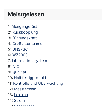
Meistgelesen
1:
Mengengerüst
2:
Rückkopplung
3:
Führungskraft
4:
Großunternehmen
5:
UNSPSC
6:
WZ2003
7:
Informationssystem
8:
ISIC
9:
Qualität
10:
Halbfertigprodukt
11:
Kontrolle und Überwachung
12:
Messtechnik
13:
Lexikon
14:
Strom
15:
Benchmark