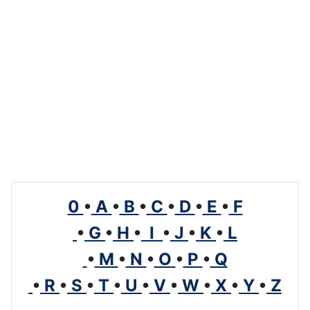
0
•
A
•
B
•
C
•
D
•
E
•
F
•
G
•
H
•
I
•
J
•
K
•
L
•
M
•
N
•
O
•
P
•
Q
•
R
•
S
•
T
•
U
•
V
•
W
•
X
•
Y
•
Z