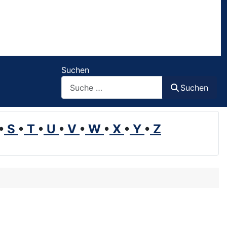
Suchen
Suchen
•
S
•
T
•
U
•
V
•
W
•
X
•
Y
•
Z