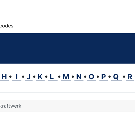
scodes
H
•
I
•
J
•
K
•
L
•
M
•
N
•
O
•
P
•
Q
•
R
kraftwerk