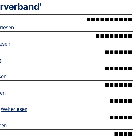
erverband'
■■■■■■■■■■
rlesen
■■■■■■■■
lesen
■■■■■■
n
■■■■■■
sen
■■■■■■
sen
■■■■■
.
Weiterlesen
■■■■■
sen
■■■■