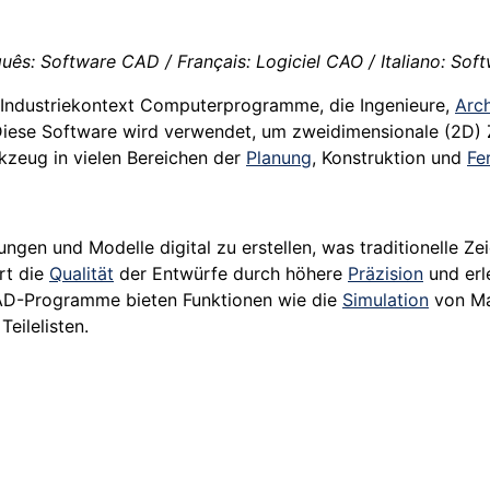
ês: Software CAD / Français: Logiciel CAO / Italiano: So
 Industriekontext Computerprogramme, die Ingenieure,
Arch
Diese Software wird verwendet, um zweidimensionale (2D) 
rkzeug in vielen Bereichen der
Planung
, Konstruktion und
Fe
ngen und Modelle digital zu erstellen, was traditionelle 
rt die
Qualität
der Entwürfe durch höhere
Präzision
und erl
 CAD-Programme bieten Funktionen wie die
Simulation
von Mat
eilelisten.