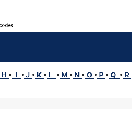
scodes
H
•
I
•
J
•
K
•
L
•
M
•
N
•
O
•
P
•
Q
•
R