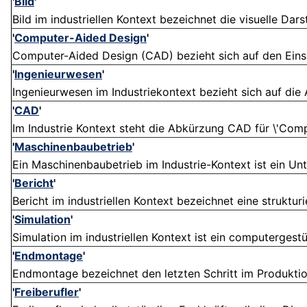
'
Bild
'
Bild im industriellen Kontext bezeichnet die visuelle Dar
'
Computer-Aided Design
'
Computer-Aided Design (CAD) bezieht sich auf den Eins
'
Ingenieurwesen
'
Ingenieurwesen im Industriekontext bezieht sich auf die
'
CAD
'
Im Industrie Kontext steht die Abkürzung CAD für \'Comp
'
Maschinenbaubetrieb
'
Ein Maschinenbaubetrieb im Industrie-Kontext ist ein Unt
'
Bericht
'
Bericht im industriellen Kontext bezeichnet eine strukturi
'
Simulation
'
Simulation im industriellen Kontext ist ein computergestü
'
Endmontage
'
Endmontage bezeichnet den letzten Schritt im Produktion
'
Freiberufler
'