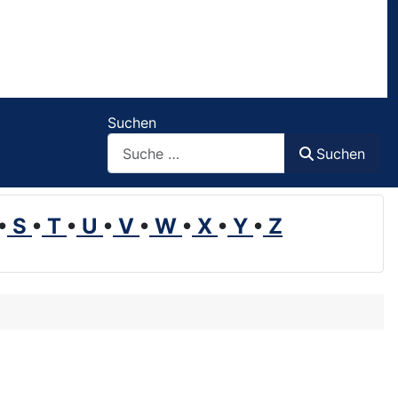
Suchen
Suchen
•
S
•
T
•
U
•
V
•
W
•
X
•
Y
•
Z