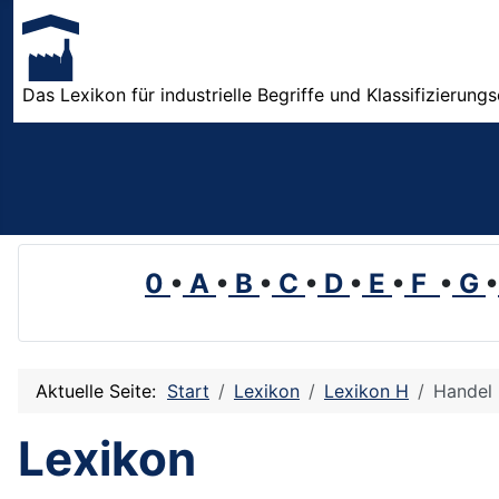
Das Lexikon für industrielle Begriffe und Klassifizierung
0
•
A
•
B
•
C
•
D
•
E
•
F
•
G
•
Aktuelle Seite:
Start
Lexikon
Lexikon H
Handel
Lexikon