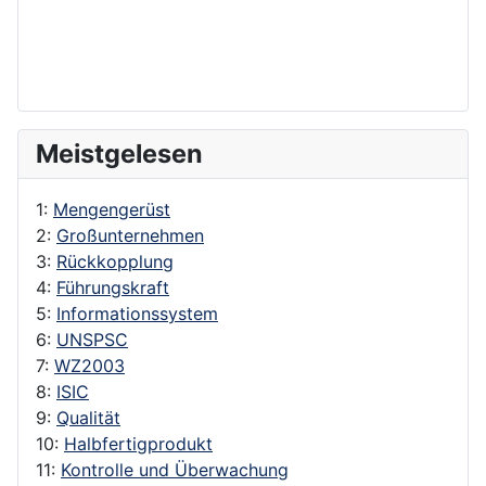
Meistgelesen
1:
Mengengerüst
2:
Großunternehmen
3:
Rückkopplung
4:
Führungskraft
5:
Informationssystem
6:
UNSPSC
7:
WZ2003
8:
ISIC
9:
Qualität
10:
Halbfertigprodukt
11:
Kontrolle und Überwachung