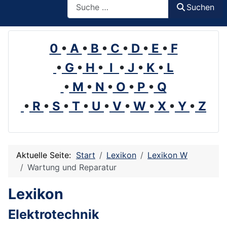
Suchen
0
•
A
•
B
•
C
•
D
•
E
•
F
•
G
•
H
•
I
•
J
•
K
•
L
•
M
•
N
•
O
•
P
•
Q
•
R
•
S
•
T
•
U
•
V
•
W
•
X
•
Y
•
Z
Aktuelle Seite:
Start
Lexikon
Lexikon W
Wartung und Reparatur
Lexikon
Elektrotechnik