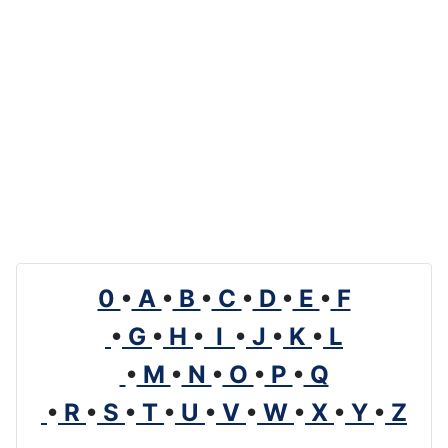
0
•
A
•
B
•
C
•
D
•
E
•
F
•
G
•
H
•
I
•
J
•
K
•
L
•
M
•
N
•
O
•
P
•
Q
•
R
•
S
•
T
•
U
•
V
•
W
•
X
•
Y
•
Z