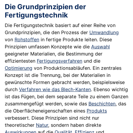
Die Grundprinzipien der
Fertigungstechnik
Die Fertigungstechnik basiert auf einer Reihe von
Grundprinzipien, die den Prozess der
Umwandlung
von
Rohstoffen
in fertige Produkte leiten. Diese
Prinzipien umfassen Konzepte wie die
Auswahl
geeigneter Materialien, die Bestimmung der
effizientesten
Fertigungsverfahren
und die
Optimierung
von Produktionsabläufen. Ein zentrales
Konzept ist die Trennung, bei der Materialien in
gewünschte Formen gebracht werden, beispielsweise
durch
Verfahren wie das Blech-Kanten
. Ebenso wichtig
ist das Fügen, bei dem separate Teile zu einem Ganzen
zusammengefügt werden, sowie das
Beschichten
, das
die Oberflächeneigenschaften eines
Produkts
verbessert. Diese Prinzipien sind nicht nur
theoretischer
Natur
, sondern haben direkte
Auswirkungen
auf die
Qualität
,
Effizienz
und