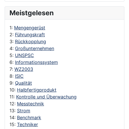
Meistgelesen
1:
Mengengerüst
2:
Führungskraft
3:
Rückkopplung
4:
Großunternehmen
5:
UNSPSC
6:
Informationssystem
7:
WZ2003
8:
ISIC
9:
Qualität
10:
Halbfertigprodukt
11:
Kontrolle und Überwachung
12:
Messtechnik
13:
Strom
14:
Benchmark
15:
Techniker