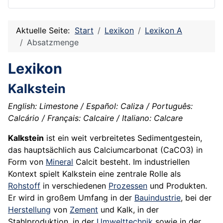
Aktuelle Seite:
Start
Lexikon
Lexikon A
Absatzmenge
Lexikon
Kalkstein
English: Limestone / Español: Caliza / Português:
Calcário / Français: Calcaire / Italiano: Calcare
Kalkstein
ist ein weit verbreitetes Sedimentgestein,
das hauptsächlich aus Calciumcarbonat (CaCO3) in
Form von
Mineral
Calcit besteht. Im industriellen
Kontext spielt Kalkstein eine zentrale Rolle als
Rohstoff
in verschiedenen
Prozessen
und Produkten.
Er wird in großem Umfang in der
Bauindustrie
, bei der
Herstellung
von
Zement
und Kalk, in der
Stahlproduktion, in der
Umwelttechnik
sowie in der