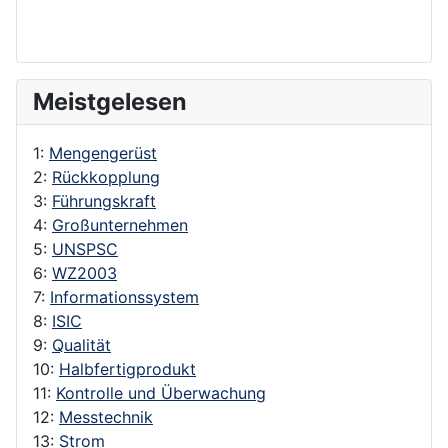
Meistgelesen
1:
Mengengerüst
2:
Rückkopplung
3:
Führungskraft
4:
Großunternehmen
5:
UNSPSC
6:
WZ2003
7:
Informationssystem
8:
ISIC
9:
Qualität
10:
Halbfertigprodukt
11:
Kontrolle und Überwachung
12:
Messtechnik
13:
Strom