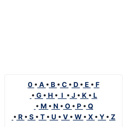
0
•
A
•
B
•
C
•
D
•
E
•
F
•
G
•
H
•
I
•
J
•
K
•
L
•
M
•
N
•
O
•
P
•
Q
•
R
•
S
•
T
•
U
•
V
•
W
•
X
•
Y
•
Z