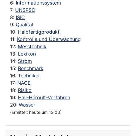
6:
Informationssystem
7:
UNSPSC
8:
ISIC
9:
Qualität
10:
Halbfertigprodukt
11:
Kontrolle und Überwachung
12:
Messtechnik
13:
Lexikon
14:
Strom
15:
Benchmark
16:
Techniker
17:
NACE
18:
Risiko
19:
Hall-Héroult-Verfahren
20:
Wasser
(Ermittelt heute um 12:03)