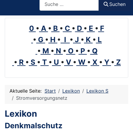
Suchen
0
•
A
•
B
•
C
•
D
•
E
•
F
•
G
•
H
•
I
•
J
•
K
•
L
•
M
•
N
•
O
•
P
•
Q
•
R
•
S
•
T
•
U
•
V
•
W
•
X
•
Y
•
Z
Aktuelle Seite:
Start
Lexikon
Lexikon S
Stromversorgungsnetz
Lexikon
Denkmalschutz