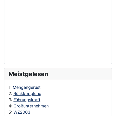
Meistgelesen
1:
Mengengerüst
2:
Rückkopplung
3:
Führungskraft
4:
Großunternehmen
5:
WZ2003