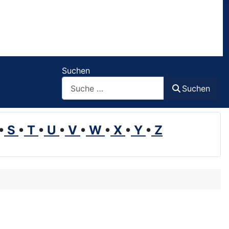
Suchen
Suchen
•
S
•
T
•
U
•
V
•
W
•
X
•
Y
•
Z