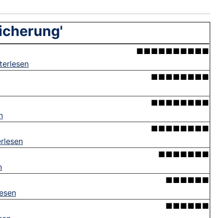
icherung'
■■■■■■■■■■
terlesen
■■■■■■■■
■■■■■■■■
n
■■■■■■■■
rlesen
■■■■■■■
n
■■■■■■
lesen
■■■■■■