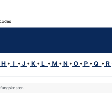
scodes
H
•
I
•
J
•
K
•
L
•
M
•
N
•
O
•
P
•
Q
•
R
fungskosten