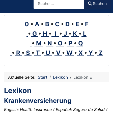
Suchen
0
•
A
•
B
•
C
•
D
•
E
•
F
•
G
•
H
•
I
•
J
•
K
•
L
•
M
•
N
•
O
•
P
•
Q
•
R
•
S
•
T
•
U
•
V
•
W
•
X
•
Y
•
Z
Aktuelle Seite:
Start
Lexikon
Lexikon E
Lexikon
Krankenversicherung
English: Health Insurance / Español: Seguro de Salud /