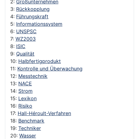
2:
Großunternehmen
3:
Rückkopplung
4:
Führungskraft
5:
Informationssystem
6:
UNSPSC
7:
WZ2003
8:
ISIC
9:
Qualität
10:
Halbfertigprodukt
11:
Kontrolle und Überwachung
12:
Messtechnik
13:
NACE
14:
Strom
15:
Lexikon
16:
Risiko
17:
Hall-Héroult-Verfahren
18:
Benchmark
19:
Techniker
20:
Wasser