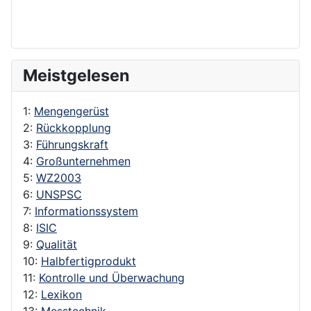
Meistgelesen
1:
Mengengerüst
2:
Rückkopplung
3:
Führungskraft
4:
Großunternehmen
5:
WZ2003
6:
UNSPSC
7:
Informationssystem
8:
ISIC
9:
Qualität
10:
Halbfertigprodukt
11:
Kontrolle und Überwachung
12:
Lexikon
13:
Messtechnik