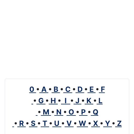
0
•
A
•
B
•
C
•
D
•
E
•
F
•
G
•
H
•
I
•
J
•
K
•
L
•
M
•
N
•
O
•
P
•
Q
•
R
•
S
•
T
•
U
•
V
•
W
•
X
•
Y
•
Z