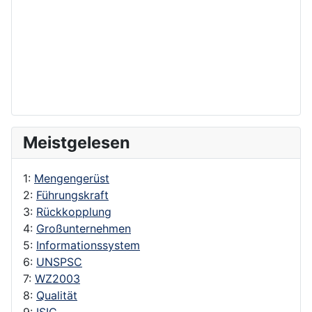
Meistgelesen
1:
Mengengerüst
2:
Führungskraft
3:
Rückkopplung
4:
Großunternehmen
5:
Informationssystem
6:
UNSPSC
7:
WZ2003
8:
Qualität
9:
ISIC