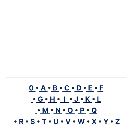
0
•
A
•
B
•
C
•
D
•
E
•
F
•
G
•
H
•
I
•
J
•
K
•
L
•
M
•
N
•
O
•
P
•
Q
•
R
•
S
•
T
•
U
•
V
•
W
•
X
•
Y
•
Z