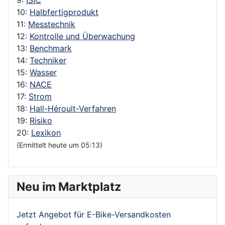
10:
Halbfertigprodukt
11:
Messtechnik
12:
Kontrolle und Überwachung
13:
Benchmark
14:
Techniker
15:
Wasser
16:
NACE
17:
Strom
18:
Hall-Héroult-Verfahren
19:
Risiko
20:
Lexikon
(Ermittelt heute um 05:13)
Neu im Marktplatz
Jetzt Angebot für E-Bike-Versandkosten