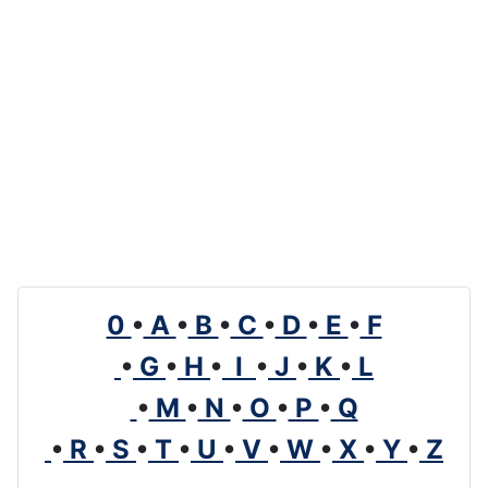
0
•
A
•
B
•
C
•
D
•
E
•
F
•
G
•
H
•
I
•
J
•
K
•
L
•
M
•
N
•
O
•
P
•
Q
•
R
•
S
•
T
•
U
•
V
•
W
•
X
•
Y
•
Z