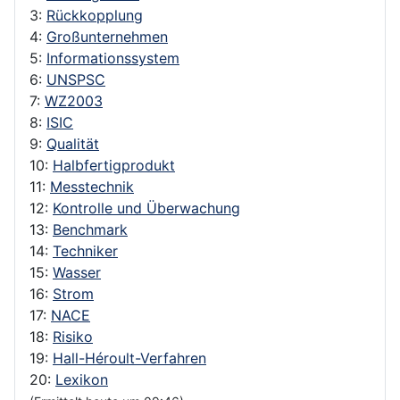
3:
Rückkopplung
4:
Großunternehmen
5:
Informationssystem
6:
UNSPSC
7:
WZ2003
8:
ISIC
9:
Qualität
10:
Halbfertigprodukt
11:
Messtechnik
12:
Kontrolle und Überwachung
13:
Benchmark
14:
Techniker
15:
Wasser
16:
Strom
17:
NACE
18:
Risiko
19:
Hall-Héroult-Verfahren
20:
Lexikon