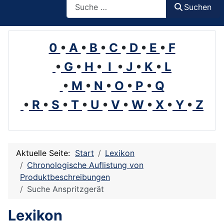
Suchen
0
•
A
•
B
•
C
•
D
•
E
•
F
•
G
•
H
•
I
•
J
•
K
•
L
•
M
•
N
•
O
•
P
•
Q
•
R
•
S
•
T
•
U
•
V
•
W
•
X
•
Y
•
Z
Aktuelle Seite:
Start
Lexikon
Chronologische Auflistung von
Produktbeschreibungen
Suche Anspritzgerät
Lexikon