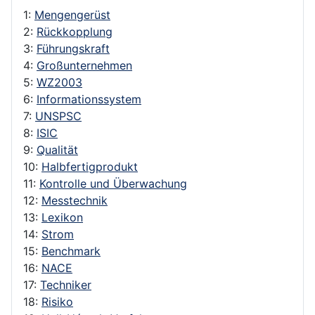
1:
Mengengerüst
2:
Rückkopplung
3:
Führungskraft
4:
Großunternehmen
5:
WZ2003
6:
Informationssystem
7:
UNSPSC
8:
ISIC
9:
Qualität
10:
Halbfertigprodukt
11:
Kontrolle und Überwachung
12:
Messtechnik
13:
Lexikon
14:
Strom
15:
Benchmark
16:
NACE
17:
Techniker
18:
Risiko