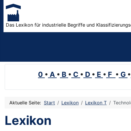
Das Lexikon für industrielle Begriffe und Klassifizierung
0
•
A
•
B
•
C
•
D
•
E
•
F
•
G
•
Aktuelle Seite:
Start
Lexikon
Lexikon T
Technol
Lexikon