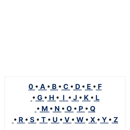
0
•
A
•
B
•
C
•
D
•
E
•
F
•
G
•
H
•
I
•
J
•
K
•
L
•
M
•
N
•
O
•
P
•
Q
•
R
•
S
•
T
•
U
•
V
•
W
•
X
•
Y
•
Z