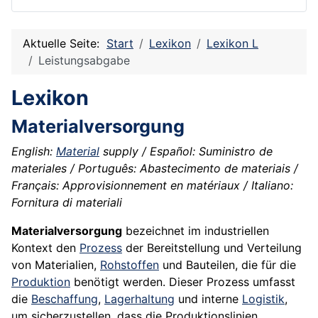
Aktuelle Seite:
Start
Lexikon
Lexikon L
Leistungsabgabe
Lexikon
Materialversorgung
English:
Material
supply / Español: Suministro de
materiales / Português: Abastecimento de materiais /
Français: Approvisionnement en matériaux / Italiano:
Fornitura di materiali
Materialversorgung
bezeichnet im industriellen
Kontext den
Prozess
der Bereitstellung und Verteilung
von Materialien,
Rohstoffen
und Bauteilen, die für die
Produktion
benötigt werden. Dieser Prozess umfasst
die
Beschaffung
,
Lagerhaltung
und interne
Logistik
,
um sicherzustellen, dass die Produktionslinien