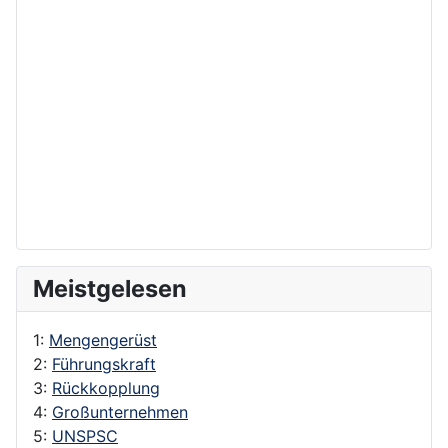
Meistgelesen
1:
Mengengerüst
2:
Führungskraft
3:
Rückkopplung
4:
Großunternehmen
5:
UNSPSC