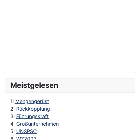
Meistgelesen
1:
Mengengerüst
2:
Rückkopplung
3:
Führungskraft
4:
Großunternehmen
5:
UNSPSC
6:
WZ2003