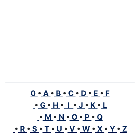
0
•
A
•
B
•
C
•
D
•
E
•
F
•
G
•
H
•
I
•
J
•
K
•
L
•
M
•
N
•
O
•
P
•
Q
•
R
•
S
•
T
•
U
•
V
•
W
•
X
•
Y
•
Z