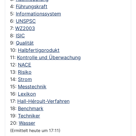
4:
Führungskraft
5:
Informationssystem
6:
UNSPSC
7:
WZ2003
8:
ISIC
9:
Qualität
10:
Halbfertigprodukt
11:
Kontrolle und Überwachung
12:
NACE
13:
Risiko
14:
Strom
15:
Messtechnik
16:
Lexikon
17:
Hall-Héroult-Verfahren
18:
Benchmark
19:
Techniker
20:
Wasser
(Ermittelt heute um 17:11)