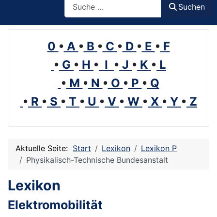
Suchen
0
•
A
•
B
•
C
•
D
•
E
•
F
•
G
•
H
•
I
•
J
•
K
•
L
•
M
•
N
•
O
•
P
•
Q
•
R
•
S
•
T
•
U
•
V
•
W
•
X
•
Y
•
Z
Aktuelle Seite:
Start
Lexikon
Lexikon P
Physikalisch-Technische Bundesanstalt
Lexikon
Elektromobilität