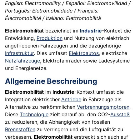
English: Electromobility / Español: Electromovilidad /
Português: Eletromobilidade / Français:
Électromobilité / Italiano: Elettromobilità
Elektromobilität
bezeichnet im
Industrie
-Kontext die
Entwicklung,
Produktion
und Nutzung von elektrisch
angetriebenen Fahrzeugen und die dazugehörige
Infrastruktur
. Dies umfasst
Elektroautos
, elektrische
Nutzfahrzeuge
, Elektrofahrräder sowie Ladesysteme
und Energienetze.
Allgemeine Beschreibung
Elektromobilität
im
Industrie
-Kontext umfasst die
Integration elektrischer
Antriebe
in Fahrzeuge als
Alternative zu herkömmlichen
Verbrennungsmotoren
.
Diese
Technologie
zielt darauf ab, den CO2-
Ausstoß
zu reduzieren, die Abhängigkeit von fossilen
Brennstoffen
zu verringern und die Luftqualität zu
verbessern.
Elektromobilität
erstreckt sich auch auf