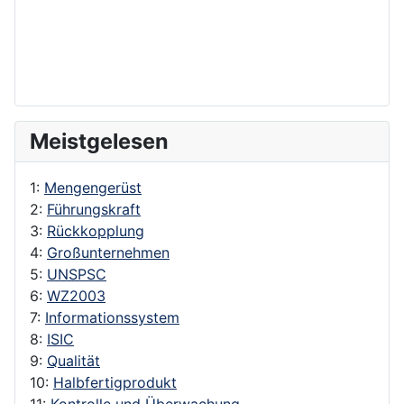
Meistgelesen
1:
Mengengerüst
2:
Führungskraft
3:
Rückkopplung
4:
Großunternehmen
5:
UNSPSC
6:
WZ2003
7:
Informationssystem
8:
ISIC
9:
Qualität
10:
Halbfertigprodukt
11:
Kontrolle und Überwachung