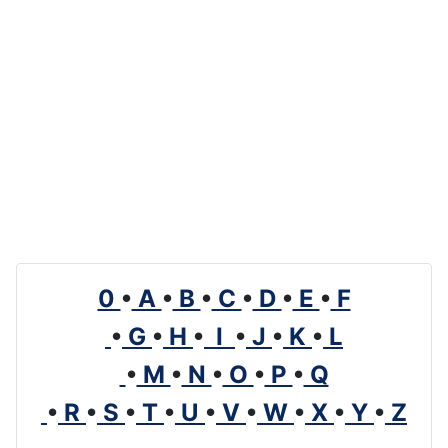
0
•
A
•
B
•
C
•
D
•
E
•
F
•
G
•
H
•
I
•
J
•
K
•
L
•
M
•
N
•
O
•
P
•
Q
•
R
•
S
•
T
•
U
•
V
•
W
•
X
•
Y
•
Z