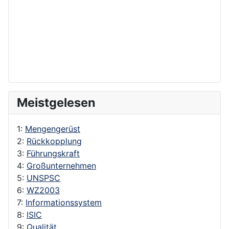
Meistgelesen
1:
Mengengerüst
2:
Rückkopplung
3:
Führungskraft
4:
Großunternehmen
5:
UNSPSC
6:
WZ2003
7:
Informationssystem
8:
ISIC
9:
Qualität