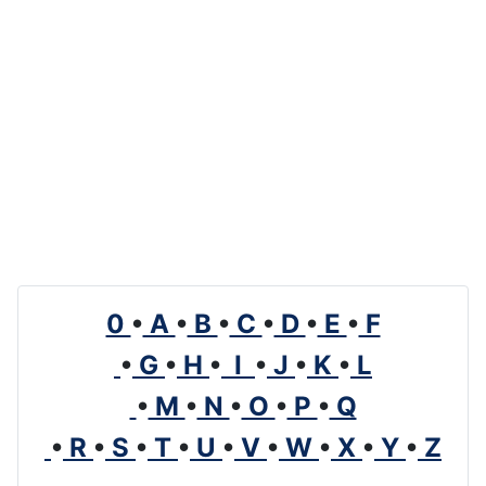
0
•
A
•
B
•
C
•
D
•
E
•
F
•
G
•
H
•
I
•
J
•
K
•
L
•
M
•
N
•
O
•
P
•
Q
•
R
•
S
•
T
•
U
•
V
•
W
•
X
•
Y
•
Z