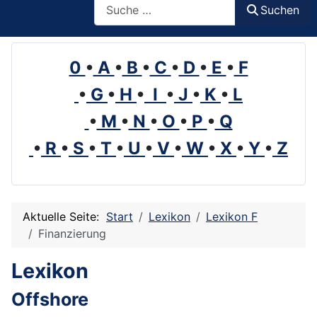
Suchen
0
•
A
•
B
•
C
•
D
•
E
•
F
•
G
•
H
•
I
•
J
•
K
•
L
•
M
•
N
•
O
•
P
•
Q
•
R
•
S
•
T
•
U
•
V
•
W
•
X
•
Y
•
Z
Aktuelle Seite:
Start
Lexikon
Lexikon F
Finanzierung
Lexikon
Offshore