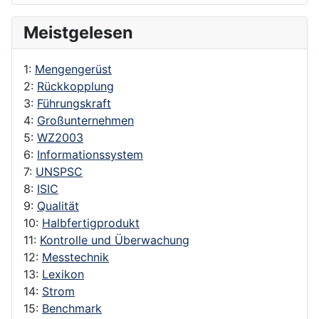
Meistgelesen
1:
Mengengerüst
2:
Rückkopplung
3:
Führungskraft
4:
Großunternehmen
5:
WZ2003
6:
Informationssystem
7:
UNSPSC
8:
ISIC
9:
Qualität
10:
Halbfertigprodukt
11:
Kontrolle und Überwachung
12:
Messtechnik
13:
Lexikon
14:
Strom
15:
Benchmark