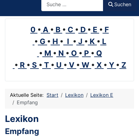
Suchen
0
•
A
•
B
•
C
•
D
•
E
•
F
•
G
•
H
•
I
•
J
•
K
•
L
•
M
•
N
•
O
•
P
•
Q
•
R
•
S
•
T
•
U
•
V
•
W
•
X
•
Y
•
Z
Aktuelle Seite:
Start
Lexikon
Lexikon E
Empfang
Lexikon
Empfang