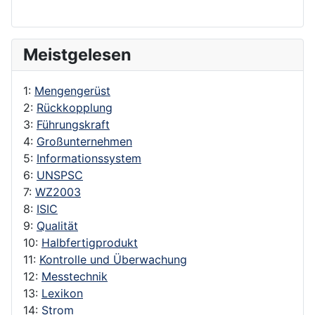
Meistgelesen
1:
Mengengerüst
2:
Rückkopplung
3:
Führungskraft
4:
Großunternehmen
5:
Informationssystem
6:
UNSPSC
7:
WZ2003
8:
ISIC
9:
Qualität
10:
Halbfertigprodukt
11:
Kontrolle und Überwachung
12:
Messtechnik
13:
Lexikon
14:
Strom