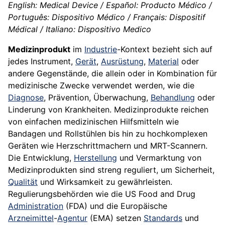
English: Medical Device / Español: Producto Médico /
Português: Dispositivo Médico / Français: Dispositif
Médical / Italiano: Dispositivo Medico
Medizinprodukt
im
Industrie
-Kontext bezieht sich auf
jedes Instrument,
Gerät
,
Ausrüstung
,
Material
oder
andere Gegenstände, die allein oder in Kombination für
medizinische Zwecke verwendet werden, wie die
Diagnose
, Prävention, Überwachung,
Behandlung
oder
Linderung von Krankheiten. Medizinprodukte reichen
von einfachen medizinischen Hilfsmitteln wie
Bandagen und Rollstühlen bis hin zu hochkomplexen
Geräten wie Herzschrittmachern und MRT-Scannern.
Die Entwicklung,
Herstellung
und Vermarktung von
Medizinprodukten sind streng reguliert, um Sicherheit,
Qualität
und Wirksamkeit zu gewährleisten.
Regulierungsbehörden wie die US Food and Drug
Administration
(FDA) und die Europäische
Arzneimittel
-
Agentur
(EMA) setzen
Standards
und