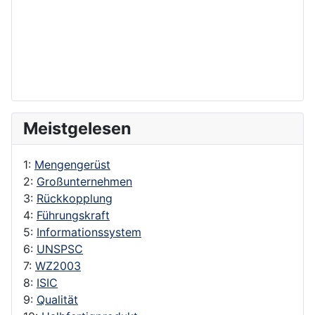
Meistgelesen
1:
Mengengerüst
2:
Großunternehmen
3:
Rückkopplung
4:
Führungskraft
5:
Informationssystem
6:
UNSPSC
7:
WZ2003
8:
ISIC
9:
Qualität