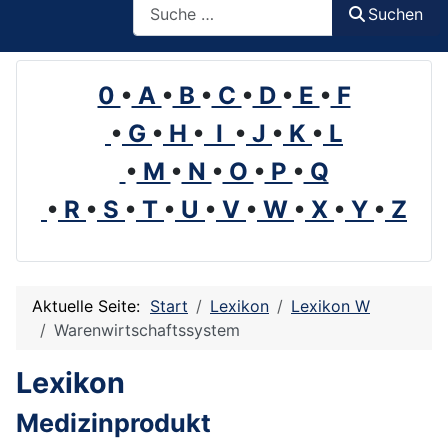
Suchen
0
•
A
•
B
•
C
•
D
•
E
•
F
•
G
•
H
•
I
•
J
•
K
•
L
•
M
•
N
•
O
•
P
•
Q
•
R
•
S
•
T
•
U
•
V
•
W
•
X
•
Y
•
Z
Aktuelle Seite:
Start
Lexikon
Lexikon W
Warenwirtschaftssystem
Lexikon
Medizinprodukt