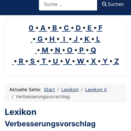
Suchen
0
•
A
•
B
•
C
•
D
•
E
•
F
•
G
•
H
•
I
•
J
•
K
•
L
•
M
•
N
•
O
•
P
•
Q
•
R
•
S
•
T
•
U
•
V
•
W
•
X
•
Y
•
Z
Aktuelle Seite:
Start
Lexikon
Lexikon V
Verbesserungsvorschlag
Lexikon
Verbesserungsvorschlag