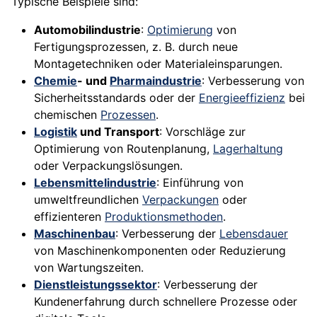
Typische Beispiele sind:
Automobilindustrie
:
Optimierung
von
Fertigungsprozessen, z. B. durch neue
Montagetechniken oder Materialeinsparungen.
Chemie
- und
Pharmaindustrie
: Verbesserung von
Sicherheitsstandards oder der
Energieeffizienz
bei
chemischen
Prozessen
.
Logistik
und Transport
: Vorschläge zur
Optimierung von Routenplanung,
Lagerhaltung
oder Verpackungslösungen.
Lebensmittelindustrie
: Einführung von
umweltfreundlichen
Verpackungen
oder
effizienteren
Produktionsmethoden
.
Maschinenbau
: Verbesserung der
Lebensdauer
von Maschinenkomponenten oder Reduzierung
von Wartungszeiten.
Dienstleistungssektor
: Verbesserung der
Kundenerfahrung durch schnellere Prozesse oder