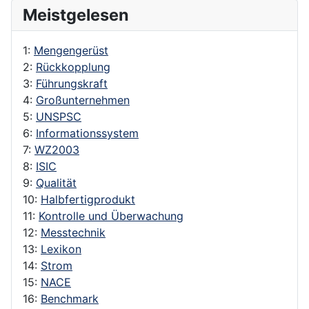
Meistgelesen
1:
Mengengerüst
2:
Rückkopplung
3:
Führungskraft
4:
Großunternehmen
5:
UNSPSC
6:
Informationssystem
7:
WZ2003
8:
ISIC
9:
Qualität
10:
Halbfertigprodukt
11:
Kontrolle und Überwachung
12:
Messtechnik
13:
Lexikon
14:
Strom
15:
NACE
16:
Benchmark