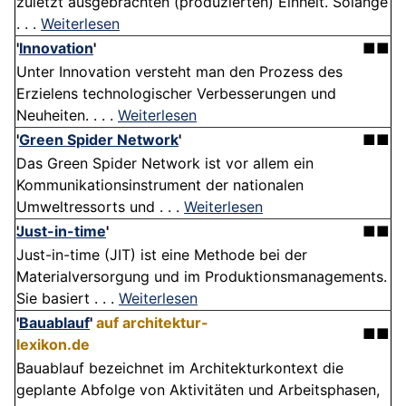
zuletzt ausgebrachten (produzierten) Einheit. Solange
. . .
Weiterlesen
'
Innovation
'
■■
Unter Innovation versteht man den Prozess des
Erzielens technologischer Verbesserungen und
Neuheiten. . . .
Weiterlesen
'
Green Spider Network
'
■■
Das Green Spider Network ist vor allem ein
Kommunikationsinstrument der nationalen
Umweltressorts und . . .
Weiterlesen
Just-in-time
'
■■
Just-in-time (JIT) ist eine Methode bei der
Materialversorgung und im Produktionsmanagements.
Sie basiert . . .
Weiterlesen
'
Bauablauf
'
auf architektur-
■■
lexikon.de
Bauablauf bezeichnet im Architekturkontext die
geplante Abfolge von Aktivitäten und Arbeitsphasen,